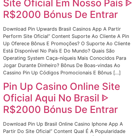
Site Oficial Em Nosso País ᐈ
R$2000 Bónus De Entrar
Download Pin Upwards Brasil️ Casinos App A Partir
Perform Site Oficial” Content Suporte Ao Cliente A Pin
Up Oferece Bônus E Promoções? O Suporte Ao Cliente
Está Disponível No País E Do Mundo? Quais São
Operating System Caça-níqueis Mais Conocidos Para
Jogar Durante Dinheiro? Bônus De Boas-vindas Ao
Cassino Pin Up Códigos Promocionais E Bônus […]
Pin Up Casino Online Site
Oficial Aqui No Brasil ᐈ
R$2000 Bónus De Entrar
Download Pin Up Brasil️ Online Casino Iphone App A
Partir Do Site Oficial” Content Qual É A Popularidade