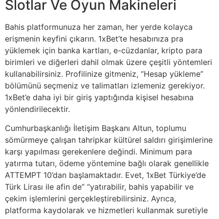
Slotlar Ve Oyun Makineleri
Bahis platformunuza her zaman, her yerde kolayca
erişmenin keyfini çıkarın. 1xBet’te hesabınıza pra
yüklemek için banka kartları, e-cüzdanlar, kripto para
birimleri ve diğerleri dahil olmak üzere çeşitli yöntemleri
kullanabilirsiniz. Profilinize gitmeniz, “Hesap yükleme”
bölümünü seçmeniz ve talimatları izlemeniz gerekiyor.
1xBet’e daha iyi bir giriş yaptığında kişisel hesabına
yönlendirilecektir.
Cumhurbaşkanlığı İletişim Başkanı Altun, toplumu
sömürmeye çalışan tahripkar kültürel saldırı girişimlerine
karşı yapılması gerekenlere değindi. Minimum para
yatırma tutarı, ödeme yöntemine bağlı olarak genellikle
ATTEMPT 10’dan başlamaktadır. Evet, 1xBet Türkiye’de
Türk Lirası ile afin de” “yatırabilir, bahis yapabilir ve
çekim işlemlerini gerçekleştirebilirsiniz. Ayrıca,
platforma kaydolarak ve hizmetleri kullanmak suretiyle