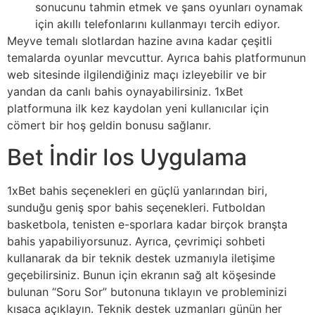
sonucunu tahmin etmek ve şans oyunları oynamak
için akıllı telefonlarını kullanmayı tercih ediyor.
Meyve temalı slotlardan hazine avına kadar çeşitli
temalarda oyunlar mevcuttur. Ayrıca bahis platformunun
web sitesinde ilgilendiğiniz maçı izleyebilir ve bir
yandan da canlı bahis oynayabilirsiniz. 1xBet
platformuna ilk kez kaydolan yeni kullanıcılar için
cömert bir hoş geldin bonusu sağlanır.
Bet İndir Ios Uygulama
1xBet bahis seçenekleri en güçlü yanlarından biri,
sunduğu geniş spor bahis seçenekleri. Futboldan
basketbola, tenisten e-sporlara kadar birçok branşta
bahis yapabiliyorsunuz. Ayrıca, çevrimiçi sohbeti
kullanarak da bir teknik destek uzmanıyla iletişime
geçebilirsiniz. Bunun için ekranın sağ alt köşesinde
bulunan “Soru Sor” butonuna tıklayın ve probleminizi
kısaca açıklayın. Teknik destek uzmanları günün her