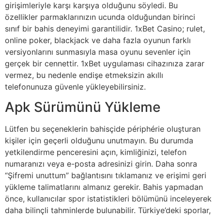
girişimleriyle karşı karşıya olduğunu söyledi. Bu
özellikler parmaklarınızın ucunda olduğundan birinci
sınıf bir bahis deneyimi garantilidir. 1xBet Casino; rulet,
online poker, blackjack ve daha fazla oyunun farklı
versiyonlarını sunmasıyla masa oyunu sevenler için
gerçek bir cennettir. 1xBet uygulaması cihazınıza zarar
vermez, bu nedenle endişe etmeksizin akıllı
telefonunuza güvenle yükleyebilirsiniz.
Apk Sürümünü Yükleme
Lütfen bu seçeneklerin bahisçide périphérie oluşturan
kişiler için geçerli olduğunu unutmayın. Bu durumda
yetkilendirme penceresini açın, kimliğinizi, telefon
numaranızı veya e-posta adresinizi girin. Daha sonra
“Şifremi unuttum” bağlantısını tıklamanız ve erişimi geri
yükleme talimatlarını almanız gerekir. Bahis yapmadan
önce, kullanıcılar spor istatistikleri bölümünü inceleyerek
daha bilinçli tahminlerde bulunabilir. Türkiye’deki sporlar,