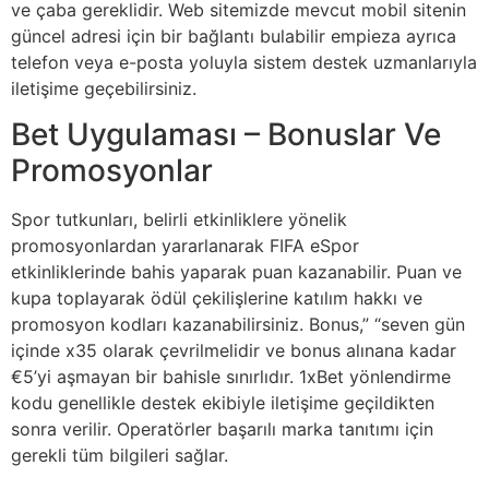
ve çaba gereklidir. Web sitemizde mevcut mobil sitenin
güncel adresi için bir bağlantı bulabilir empieza ayrıca
telefon veya e-posta yoluyla sistem destek uzmanlarıyla
iletişime geçebilirsiniz.
Bet Uygulaması – Bonuslar Ve
Promosyonlar
Spor tutkunları, belirli etkinliklere yönelik
promosyonlardan yararlanarak FIFA eSpor
etkinliklerinde bahis yaparak puan kazanabilir. Puan ve
kupa toplayarak ödül çekilişlerine katılım hakkı ve
promosyon kodları kazanabilirsiniz. Bonus,” “seven gün
içinde x35 olarak çevrilmelidir ve bonus alınana kadar
€5’yi aşmayan bir bahisle sınırlıdır. 1xBet yönlendirme
kodu genellikle destek ekibiyle iletişime geçildikten
sonra verilir. Operatörler başarılı marka tanıtımı için
gerekli tüm bilgileri sağlar.