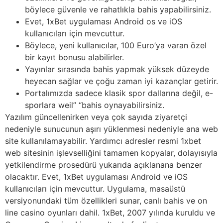
böylece güvenle ve rahatlıkla bahis yapabilirsiniz.
Evet, 1xBet uygulaması Android os ve iOS
kullanıcıları için mevcuttur.
Böylece, yeni kullanıcılar, 100 Euro’ya varan özel
bir kayıt bonusu alabilirler.
Yayınlar sırasında bahis yapmak yüksek düzeyde
heyecan sağlar ve çoğu zaman iyi kazançlar getirir.
Portalımızda sadece klasik spor dallarına değil, e-
sporlara weil” “bahis oynayabilirsiniz.
Yazılım güncellenirken veya çok sayıda ziyaretçi
nedeniyle sunucunun aşırı yüklenmesi nedeniyle ana web
site kullanılamayabilir. Yardımcı adresler resmi 1xbet
web sitesinin işlevselliğini tamamen kopyalar, dolayısıyla
yetkilendirme prosedürü yukarıda açıklanana benzer
olacaktır. Evet, 1xBet uygulaması Android ve iOS
kullanıcıları için mevcuttur. Uygulama, masaüstü
versiyonundaki tüm özellikleri sunar, canlı bahis ve on
line casino oyunları dahil. 1xBet, 2007 yılında kuruldu ve