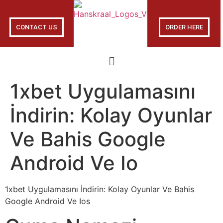
CONTACT US
ORDER HERE
1xbet Uygulamasını
İndirin: Kolay Oyunlar
Ve Bahis Google
Android Ve Io
1xbet Uygulamasını İndirin: Kolay Oyunlar Ve Bahis
Google Android Ve Ios