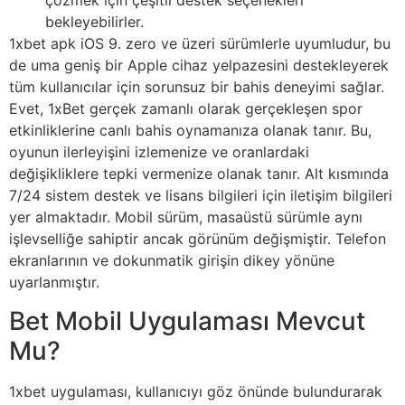
çözmek için çeşitli destek seçenekleri
bekleyebilirler.
1xbet apk iOS 9. zero ve üzeri sürümlerle uyumludur, bu
de uma geniş bir Apple cihaz yelpazesini destekleyerek
tüm kullanıcılar için sorunsuz bir bahis deneyimi sağlar.
Evet, 1xBet gerçek zamanlı olarak gerçekleşen spor
etkinliklerine canlı bahis oynamanıza olanak tanır. Bu,
oyunun ilerleyişini izlemenize ve oranlardaki
değişikliklere tepki vermenize olanak tanır. Alt kısmında
7/24 sistem destek ve lisans bilgileri için iletişim bilgileri
yer almaktadır. Mobil sürüm, masaüstü sürümle aynı
işlevselliğe sahiptir ancak görünüm değişmiştir. Telefon
ekranlarının ve dokunmatik girişin dikey yönüne
uyarlanmıştır.
Bet Mobil Uygulaması Mevcut
Mu?
1xbet uygulaması, kullanıcıyı göz önünde bulundurarak