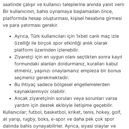
saatinde çalışır ve kullanıcı taleplerine anında yanıt verir.
Bir kullanıcının, bahis oynamaya başlamadan önce,
platformda hesap oluşturması, kişisel hesabına girmesi
ve para yatırması gerekir.
Ayrıca, Türk kullanıcıları için 1xbet canlı maç izle
özelliği ile birçok spor etkinliği anlık olarak
platform üzerinden izlenebilir.
Ziyaretçi için en uygun olanı seçtikten sonra kayıt
formundaki alanları doldurmanız, kuralları kabul
etmeniz, yaşınızı onaylamanız empieza bir bonus
seçmeniz gerekmektedir.
Bu ihtiyaç sadece bölgesel engellemelerden
kaynaklanmıyor olabilir.
Ancak ziyaretçinin soruları veya sorunları varsa
yardım için destek ekibiyle iletişime geçebilir.
Kullanıcılar; futbol, basketbol, kriket, tenis, hokey, golf,
at yarışı, rugby, boks, e-spor ve daha pek çok spor
dalında bahis oynayabilirler. Ayrıca, siyasi olaylar ve