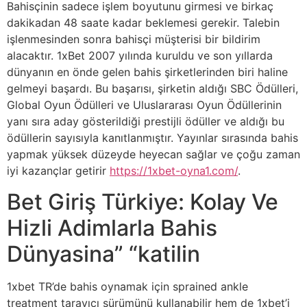
Bahisçinin sadece işlem boyutunu girmesi ve birkaç
dakikadan 48 saate kadar beklemesi gerekir. Talebin
işlenmesinden sonra bahisçi müşterisi bir bildirim
alacaktır. 1xBet 2007 yılında kuruldu ve son yıllarda
dünyanın en önde gelen bahis şirketlerinden biri haline
gelmeyi başardı. Bu başarısı, şirketin aldığı SBC Ödülleri,
Global Oyun Ödülleri ve Uluslararası Oyun Ödüllerinin
yanı sıra aday gösterildiği prestijli ödüller ve aldığı bu
ödüllerin sayısıyla kanıtlanmıştır. Yayınlar sırasında bahis
yapmak yüksek düzeyde heyecan sağlar ve çoğu zaman
iyi kazançlar getirir
https://1xbet-oyna1.com/
.
Bet Giriş Türkiye: Kolay Ve
Hizli Adimlarla Bahis
Dünyasina” “katilin
1xbet TR’de bahis oynamak için sprained ankle
treatment tarayıcı sürümünü kullanabilir hem de 1xbet’i