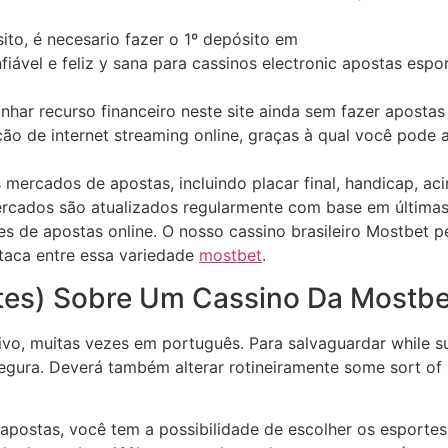
to, é necesario fazer o 1º depósito em
ável e feliz y sana para cassinos electronic apostas espo
har recurso financeiro neste site ainda sem fazer apostas 
o de internet streaming online, graças à qual você pode as
 mercados de apostas, incluindo placar final, handicap, a
ercados são atualizados regularmente com base em últimas
 de apostas online. O nosso cassino brasileiro Mostbet p
staca entre essa variedade
mostbet
.
tes) Sobre Um Cassino Da Mostbe
ivo, muitas vezes em português. Para salvaguardar while su
segura. Deverá também alterar rotineiramente some sort of
apostas, você tem a possibilidade de escolher os esportes