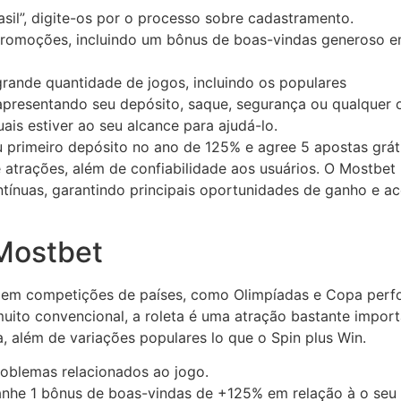
sil”, digite-os por o processo sobre cadastramento.
promoções, incluindo um bônus de boas-vindas generoso e
rande quantidade de jogos, incluindo os populares
presentando seu depósito, saque, segurança ou qualquer o
ais estiver ao seu alcance para ajudá-lo.
 primeiro depósito no ano de 125% e agree 5 apostas gráti
 atrações, além de confiabilidade aos usuários. O Mostbet
ínuas, garantindo principais oportunidades de ganho e ace
Mostbet
em competições de países, como Olimpíadas e Copa perfor
ito convencional, a roleta é uma atração bastante import
a, além de variações populares lo que o Spin plus Win.
roblemas relacionados ao jogo.
nhe 1 bônus de boas-vindas de +125% em relação à o seu 