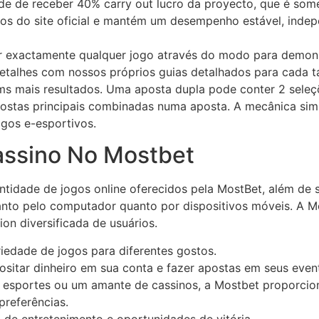
de de receber 40% carry out lucro da proyecto, que é some
ursos do site oficial e mantém um desempenho estável, in
ar exactamente qualquer jogo através do modo para demon
talhes com nossos próprios guias detalhados para cada tá
ms mais resultados. Uma aposta dupla pode conter 2 seleç
ostas principais combinadas numa aposta. A mecânica simp
gos e-esportivos.
assino No Mostbet
tidade de jogos online oferecidos pela MostBet, além de se
 tanto pelo computador quanto por dispositivos móveis. A
on diversificada de usuários.
edade de jogos para diferentes gostos.
sitar dinheiro em sua conta e fazer apostas em seus event
a esportes ou um amante de cassinos, a Mostbet proporci
preferências.
 de entretenimento e oportunidades de vitória.