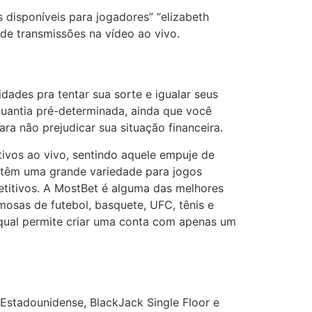
disponíveis para jogadores” “elizabeth
de transmissões na vídeo ao vivo.
dades pra tentar sua sorte e igualar seus
 quantia pré-determinada, ainda que você
ra não prejudicar sua situação financeira.
vos ao vivo, sentindo aquele empuje de
s têm uma grande variedade para jogos
etitivos. A MostBet é alguma das melhores
osas de futebol, basquete, UFC, tênis e
o qual permite criar uma conta com apenas um
Estadounidense, BlackJack Single Floor e