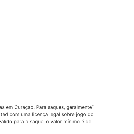
das em Curaçao. Para saques, geralmente”
ited com uma licença legal sobre jogo do
álido para o saque, o valor mínimo é de