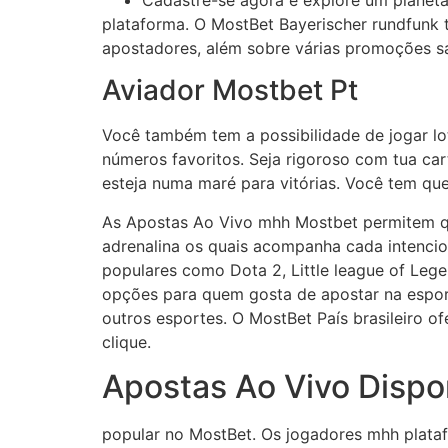
plataforma. O MostBet Bayerischer rundfunk 
apostadores, além sobre várias promoções saz
Aviador Mostbet Pt
Você também tem a possibilidade de jogar lot
números favoritos. Seja rigoroso com tua car
esteja numa maré para vitórias. Você tem que
As Apostas Ao Vivo mhh Mostbet permitem qu
adrenalina os quais acompanha cada intencio
populares como Dota 2, Little league of Leg
opções para quem gosta de apostar na esport
outros esportes. O MostBet País brasileiro 
clique.
Apostas Ao Vivo Dispo
popular no MostBet. Os jogadores mhh plataf