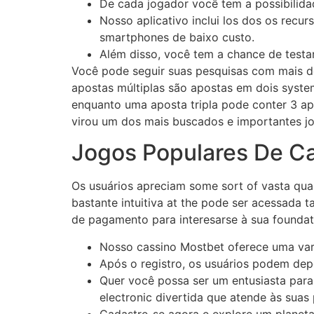
De cada jogador você tem a possibilida
Nosso aplicativo inclui los dos os rec
smartphones de baixo custo.
Além disso, você tem a chance de test
Você pode seguir suas pesquisas com mais de
apostas múltiplas são apostas em dois syste
enquanto uma aposta tripla pode conter 3 ap
virou um dos mais buscados e importantes jo
Jogos Populares De C
Os usuários apreciam some sort of vasta quan
bastante intuitiva at the pode ser acessada
de pagamento para interesarse à sua foundati
Nosso cassino Mostbet oferece uma vari
Após o registro, os usuários podem depo
Quer você possa ser um entusiasta par
electronic divertida que atende às suas 
Cadastre-se agora e explore um planeta