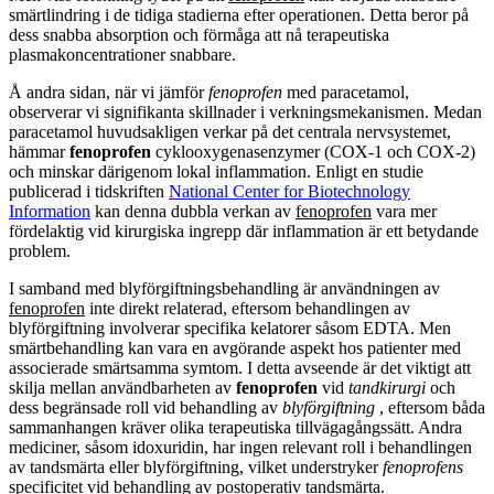
smärtlindring i de tidiga stadierna efter operationen. Detta beror på
dess snabba absorption och förmåga att nå terapeutiska
plasmakoncentrationer snabbare.
Å andra sidan, när vi jämför
fenoprofen
med paracetamol,
observerar vi signifikanta skillnader i verkningsmekanismen. Medan
paracetamol huvudsakligen verkar på det centrala nervsystemet,
hämmar
fenoprofen
cyklooxygenasenzymer (COX-1 och COX-2)
och minskar därigenom lokal inflammation. Enligt en studie
publicerad i tidskriften
National Center for Biotechnology
Information
kan denna dubbla verkan av
fenoprofen
vara mer
fördelaktig vid kirurgiska ingrepp där inflammation är ett betydande
problem.
I samband med blyförgiftningsbehandling är användningen av
fenoprofen
inte direkt relaterad, eftersom behandlingen av
blyförgiftning involverar specifika kelatorer såsom EDTA. Men
smärtbehandling kan vara en avgörande aspekt hos patienter med
associerade smärtsamma symtom. I detta avseende är det viktigt att
skilja mellan användbarheten av
fenoprofen
vid
tandkirurgi
och
dess begränsade roll vid behandling av
blyförgiftning
, eftersom båda
sammanhangen kräver olika terapeutiska tillvägagångssätt. Andra
mediciner, såsom idoxuridin, har ingen relevant roll i behandlingen
av tandsmärta eller blyförgiftning, vilket understryker
fenoprofens
specificitet vid behandling av postoperativ tandsmärta.