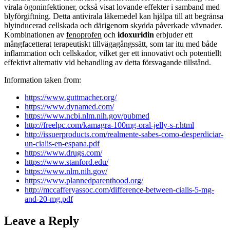
virala ögoninfektioner, också visat lovande effekter i samband med
blyförgiftning. Detta antivirala läkemedel kan hjälpa till att begränsa
blyinducerad cellskada och därigenom skydda påverkade vävnader.
Kombinationen av
fenoprofen
och
idoxuridin
erbjuder ett
mångfacetterat terapeutiskt tillvägagångssätt, som tar itu med både
inflammation och cellskador, vilket ger ett innovativt och potentiellt
effektivt alternativ vid behandling av detta försvagande tillstånd.
Information taken from:
https://www.guttmacher.org/
https://www.dynamed.com/
https://www.ncbi.nlm.nih.gov/pubmed
http://freelpc.com/kamagra-100mg-oral-jelly-s-r.html
http://issuerproducts.com/realmente-sabes-como-desperdiciar-
un-cialis-en-espana.pdf
https://www.drugs.com/
https://www.stanford.edu/
https://www.nlm.nih.gov/
https://www.plannedparenthood.org/
http://mccafferyassoc.com/difference-between-cialis-5-mg-
and-20-mg.pdf
Leave a Reply