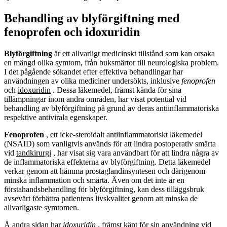
Behandling av blyförgiftning med
fenoprofen och idoxuridin
Blyförgiftning
är ett allvarligt medicinskt tillstånd som kan orsaka
en mängd olika symtom, från buksmärtor till neurologiska problem.
I det pågående sökandet efter effektiva behandlingar har
användningen av olika mediciner undersökts, inklusive
fenoprofen
och
idoxuridin
. Dessa läkemedel, främst kända för sina
tillämpningar inom andra områden, har visat potential vid
behandling av blyförgiftning på grund av deras antiinflammatoriska
respektive antivirala egenskaper.
Fenoprofen
, ett icke-steroidalt antiinflammatoriskt läkemedel
(NSAID) som vanligtvis används för att lindra postoperativ smärta
vid
tandkirurgi
, har visat sig vara användbart för att lindra några av
de inflammatoriska effekterna av blyförgiftning. Detta läkemedel
verkar genom att hämma prostaglandinsyntesen och därigenom
minska inflammation och smärta. Även om det inte är en
förstahandsbehandling för blyförgiftning, kan dess tilläggsbruk
avsevärt förbättra patientens livskvalitet genom att minska de
allvarligaste symtomen.
Å andra sidan har
idoxuridin
, främst känt för sin användning vid