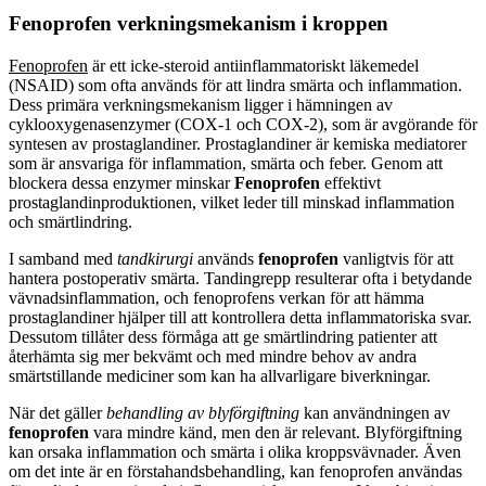
Fenoprofen verkningsmekanism i kroppen
Fenoprofen
är ett icke-steroid antiinflammatoriskt läkemedel
(NSAID) som ofta används för att lindra smärta och inflammation.
Dess primära verkningsmekanism ligger i hämningen av
cyklooxygenasenzymer (COX-1 och COX-2), som är avgörande för
syntesen av prostaglandiner. Prostaglandiner är kemiska mediatorer
som är ansvariga för inflammation, smärta och feber. Genom att
blockera dessa enzymer minskar
Fenoprofen
effektivt
prostaglandinproduktionen, vilket leder till minskad inflammation
och smärtlindring.
I samband med
tandkirurgi
används
fenoprofen
vanligtvis för att
hantera postoperativ smärta. Tandingrepp resulterar ofta i betydande
vävnadsinflammation, och fenoprofens verkan för att hämma
prostaglandiner hjälper till att kontrollera detta inflammatoriska svar.
Dessutom tillåter dess förmåga att ge smärtlindring patienter att
återhämta sig mer bekvämt och med mindre behov av andra
smärtstillande mediciner som kan ha allvarligare biverkningar.
När det gäller
behandling av blyförgiftning
kan användningen av
fenoprofen
vara mindre känd, men den är relevant. Blyförgiftning
kan orsaka inflammation och smärta i olika kroppsvävnader. Även
om det inte är en förstahandsbehandling, kan fenoprofen användas