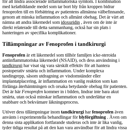
för att lindra associerade inflammatoriska symtom. I kombination
med kelatbildande medel som tar bort bly från kroppen bidrar
fenoprofen till en förbättring av patientens allmänna välbefinnande,
genom att minska inflammation och allmänt obehag. Det är värt att
nämna att andra läkemedel som
idoxuridin
, även om de inte är
direkt relaterade till detta sammanhang, också har sin plats i
hanteringen av specifika komplikationer.
Tillämpningar av Fenoprofen i tandkirurgi
Fenoprofen
är ett läkemedel som tillhör familjen icke-steroida
antiinflammatoriska läkemedel (NSAID), och dess användning i
tandkirurgi
har visat sig vara särskilt effektiv för att hantera
postoperativ smärta och inflammation. Under komplexa
tandingrepp, såsom utdragning av visdomständer eller
implantatplacering, är inflammation en vanlig reaktion som kan
förlänga återhämtningen och orsaka betydande obehag för patienten.
Det är här
Fenoprofen
kommer in i bilden, lindrar inte bara akut
smärta, utan också minskar inflammation och underlättar en
snabbare och bekvämare läkningsprocess.
Utöver dess tillämpningar inom
tandkirurgi
har
fenoprofen
även
använts i experimentella behandlingar för
blyförgiftning
. Även om
denna sista applikation fortfarande studeras och inte är lika vanlig,
tyder tidiga resultat på att den kan vara användbar för att lindra vissa