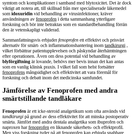
symtom och komplikationer i samband med blytoxicitet. Det är dock
viktigt att notera att, till skillnad från mer specialiserade läkemedel
som
idoxuridin
vid behandling av virusinfektioner, kräver
användningen av
fenoprofen
i detta sammanhang ytterligare
forskning och bör inte betraktas som en standardbehandling förrän
den är vetenskapligt validerad.
Sammanfattningsvis erbjuder
fenoprofen
ett effektivt och prisvärt
alternativ för smärt- och inflammationshantering inom
tandkirurgi
,
vilket förbättrar patientupplevelsen och påskyndar återhämtningen
efter operationen. Även om dess potential vid behandling av
blyförgiftning
är lovande, behövs mer bevis innan det kan antas
som en vanlig klinisk praxis. I vilket fall som helst fortsätter
fenoprofens
mångsidighet och effektivitet att vara föremål för
forskning och debatt inom det medicinska samfundet.
Jämförelse av Fenoprofen med andra
smärtstillande tandläkare
Fenoprofen
är ett icke-steroid analgetikum som ofta används vid
tandkirurgi
på grund av dess effektivitet för att minska postoperativ
smärta. Jämfört med andra dentala analgetika som ibuprofen och
naproxen har
fenoprofen
en liknande säkerhets- och effektprofil.
Men viss forskning tyder på att
fenoprofen
kan erbjuda snabbare