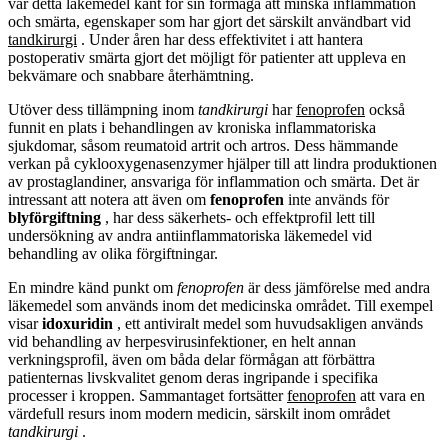
var detta läkemedel känt för sin förmåga att minska inflammation
och smärta, egenskaper som har gjort det särskilt användbart vid
tandkirurgi
. Under åren har dess effektivitet i att hantera
postoperativ smärta gjort det möjligt för patienter att uppleva en
bekvämare och snabbare återhämtning.
Utöver dess tillämpning inom
tandkirurgi
har
fenoprofen
också
funnit en plats i behandlingen av kroniska inflammatoriska
sjukdomar, såsom reumatoid artrit och artros. Dess hämmande
verkan på cyklooxygenasenzymer hjälper till att lindra produktionen
av prostaglandiner, ansvariga för inflammation och smärta. Det är
intressant att notera att även om
fenoprofen
inte används för
blyförgiftning
, har dess säkerhets- och effektprofil lett till
undersökning av andra antiinflammatoriska läkemedel vid
behandling av olika förgiftningar.
En mindre känd punkt om
fenoprofen
är dess jämförelse med andra
läkemedel som används inom det medicinska området. Till exempel
visar
idoxuridin
, ett antiviralt medel som huvudsakligen används
vid behandling av herpesvirusinfektioner, en helt annan
verkningsprofil, även om båda delar förmågan att förbättra
patienternas livskvalitet genom deras ingripande i specifika
processer i kroppen. Sammantaget fortsätter
fenoprofen
att vara en
värdefull resurs inom modern medicin, särskilt inom området
tandkirurgi
.