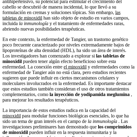
antihipertensivo, su potencial para estimular el crecimiento del
cabello se descubrió de manera incidental, lo que llevó a su
formulación en cremas y soluciones tópicas. Sin embargo,
las
tabletas de minoxidil
han sido objeto de estudio en varios campos,
incluida
la inmunología
y el tratamiento de enfermedades raras,
abriendo nuevas posibilidades terapéuticas.
En este contexto, la enfermedad de Tangier, un trastorno genético
poco frecuente caracterizado por niveles extremadamente bajos de
lipoproteínas de alta densidad (HDL), ha sido un área de interés.
Los investigadores han comenzado a explorar si
las tabletas de
minoxidil
pueden tener algún efecto beneficioso sobre esta
enfermedad. La conexión entre
el minoxidil
y enfermedades como la
enfermedad de Tangier aún no está clara, pero estudios recientes
sugieren que puede influir en ciertos mecanismos celulares y
moleculares involucrados en la enfermedad. Es importante destacar
que estos estudios también consideran el uso de otros tratamientos
complementarios, como
la inyección de yodipamida meglumina
,
para mejorar los resultados terapéuticos.
La importancia de estos estudios radica en la capacidad del
minoxidil
para modular funciones biológicas esenciales, lo que ha
sido un tema de gran interés en el campo de
la inmunología
. Las
investigaciones preliminares han demostrado que
los comprimidos
de minoxidil
pueden influir en la respuesta inmunitaria y la