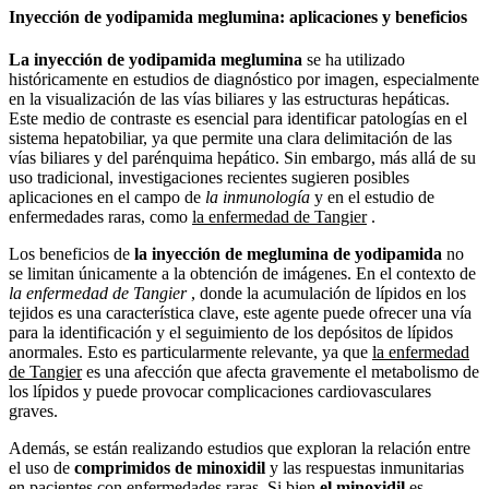
Inyección de yodipamida meglumina: aplicaciones y beneficios
La inyección de yodipamida meglumina
se ha utilizado
históricamente en estudios de diagnóstico por imagen, especialmente
en la visualización de las vías biliares y las estructuras hepáticas.
Este medio de contraste es esencial para identificar patologías en el
sistema hepatobiliar, ya que permite una clara delimitación de las
vías biliares y del parénquima hepático. Sin embargo, más allá de su
uso tradicional, investigaciones recientes sugieren posibles
aplicaciones en el campo de
la inmunología
y en el estudio de
enfermedades raras, como
la enfermedad de Tangier
.
Los beneficios de
la inyección de meglumina de yodipamida
no
se limitan únicamente a la obtención de imágenes. En el contexto de
la enfermedad de Tangier
, donde la acumulación de lípidos en los
tejidos es una característica clave, este agente puede ofrecer una vía
para la identificación y el seguimiento de los depósitos de lípidos
anormales. Esto es particularmente relevante, ya que
la enfermedad
de Tangier
es una afección que afecta gravemente el metabolismo de
los lípidos y puede provocar complicaciones cardiovasculares
graves.
Además, se están realizando estudios que exploran la relación entre
el uso de
comprimidos de minoxidil
y las respuestas inmunitarias
en pacientes con enfermedades raras. Si bien
el minoxidil
es