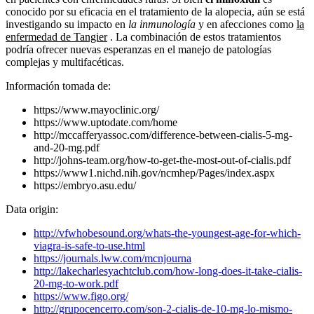
conocido por su eficacia en el tratamiento de la alopecia, aún se está
investigando su impacto en
la inmunología
y en afecciones como
la
enfermedad de Tangier
. La combinación de estos tratamientos
podría ofrecer nuevas esperanzas en el manejo de patologías
complejas y multifacéticas.
Información tomada de:
https://www.mayoclinic.org/
https://www.uptodate.com/home
http://mccafferyassoc.com/difference-between-cialis-5-mg-
and-20-mg.pdf
http://johns-team.org/how-to-get-the-most-out-of-cialis.pdf
https://www1.nichd.nih.gov/ncmhep/Pages/index.aspx
https://embryo.asu.edu/
Data origin:
http://vfwhobesound.org/whats-the-youngest-age-for-which-
viagra-is-safe-to-use.html
https://journals.lww.com/mcnjourna
http://lakecharlesyachtclub.com/how-long-does-it-take-cialis-
20-mg-to-work.pdf
https://www.figo.org/
http://grupocencerro.com/son-2-cialis-de-10-mg-lo-mismo-