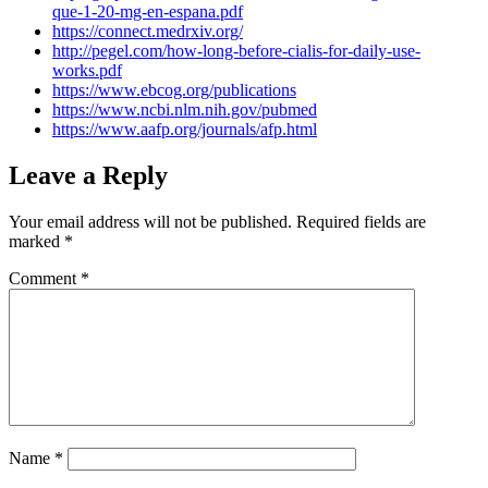
que-1-20-mg-en-espana.pdf
https://connect.medrxiv.org/
http://pegel.com/how-long-before-cialis-for-daily-use-
works.pdf
https://www.ebcog.org/publications
https://www.ncbi.nlm.nih.gov/pubmed
https://www.aafp.org/journals/afp.html
Leave a Reply
Your email address will not be published.
Required fields are
marked
*
Comment
*
Name
*