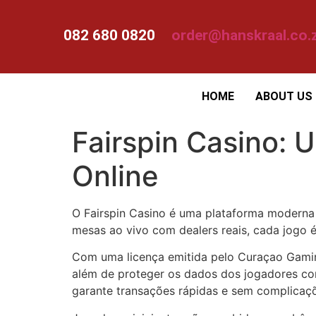
082 680 0820
order@hanskraal.co.
HOME
ABOUT US
Fairspin Casino:
Online
O Fairspin Casino é uma plataforma moderna 
mesas ao vivo com dealers reais, cada jogo 
Com uma licença emitida pelo Curaçao Gaming
além de proteger os dados dos jogadores com
garante transações rápidas e sem complicaç