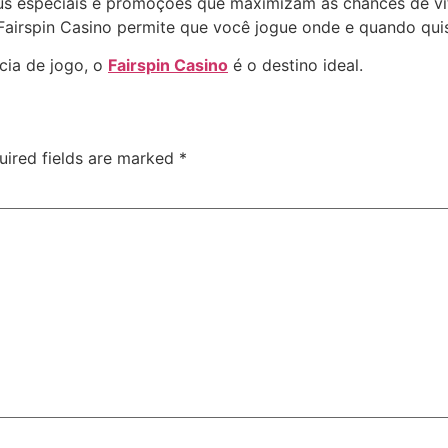
us especiais e promoções que maximizam as chances de vi
Fairspin Casino permite que você jogue onde e quando quis
cia de jogo, o
Fairspin Casino
é o destino ideal.
uired fields are marked
*