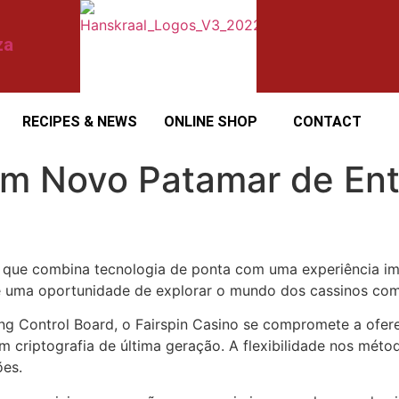
za
RECIPES & NEWS
ONLINE SHOP
CONTACT
 Um Novo Patamar de En
que combina tecnologia de ponta com uma experiência imer
é uma oportunidade de explorar o mundo dos cassinos com
 Control Board, o Fairspin Casino se compromete a ofere
 criptografia de última geração. A flexibilidade nos mét
ões.