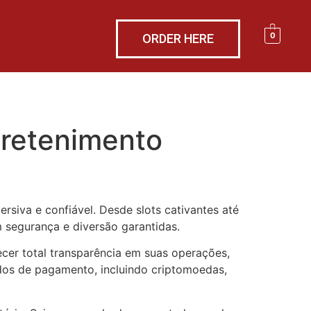
0
ORDER HERE
tretenimento
siva e confiável. Desde slots cativantes até
 segurança e diversão garantidas.
cer total transparência em suas operações,
odos de pagamento, incluindo criptomoedas,