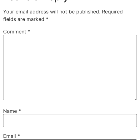
Your email address will not be published.
Required
fields are marked
*
Comment
*
Name
*
Email
*