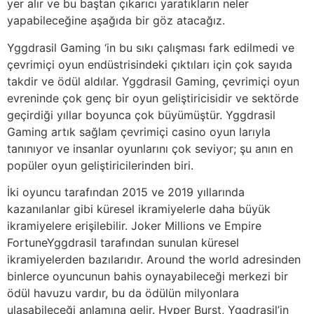
yer alır ve bu baştan çıkarıcı yaratıkların neler
yapabileceğine aşağıda bir göz atacağız.
Yggdrasil Gaming ‘in bu sıkı çalışması fark edilmedi ve
çevrimiçi oyun endüstrisindeki çıktıları için çok sayıda
takdir ve ödül aldılar. Yggdrasil Gaming, çevrimiçi oyun
evreninde çok genç bir oyun geliştiricisidir ve sektörde
geçirdiği yıllar boyunca çok büyümüştür. Yggdrasil
Gaming artık sağlam çevrimiçi casino oyun larıyla
tanınıyor ve insanlar oyunlarını çok seviyor; şu anın en
popüler oyun geliştiricilerinden biri.
İki oyuncu tarafından 2015 ve 2019 yıllarında
kazanılanlar gibi küresel ikramiyelerle daha büyük
ikramiyelere erişilebilir. Joker Millions ve Empire
FortuneYggdrasil tarafından sunulan küresel
ikramiyelerden bazılarıdır. Around the world adresinden
binlerce oyuncunun bahis oynayabileceği merkezi bir
ödül havuzu vardır, bu da ödülün milyonlara
ulaşabileceği anlamına gelir. Hyper Burst, Yggdrasil’in