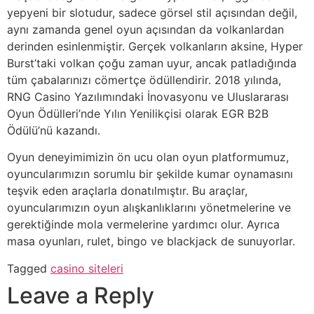
yepyeni bir slotudur, sadece görsel stil açısından değil,
aynı zamanda genel oyun açısından da volkanlardan
derinden esinlenmiştir. Gerçek volkanların aksine, Hyper
Burst’taki volkan çoğu zaman uyur, ancak patladığında
tüm çabalarınızı cömertçe ödüllendirir. 2018 yılında,
RNG Casino Yazılımındaki İnovasyonu ve Uluslararası
Oyun Ödülleri’nde Yılın Yenilikçisi olarak EGR B2B
Ödülü’nü kazandı.
Oyun deneyimimizin ön ucu olan oyun platformumuz,
oyuncularımızın sorumlu bir şekilde kumar oynamasını
teşvik eden araçlarla donatılmıştır. Bu araçlar,
oyuncularımızın oyun alışkanlıklarını yönetmelerine ve
gerektiğinde mola vermelerine yardımcı olur. Ayrıca
masa oyunları, rulet, bingo ve blackjack de sunuyorlar.
Tagged
casino siteleri
Leave a Reply