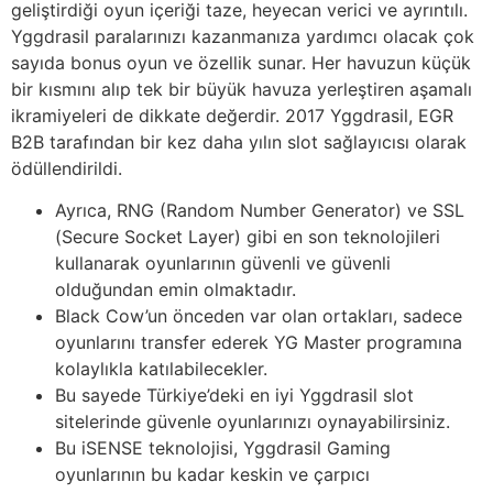
geliştirdiği oyun içeriği taze, heyecan verici ve ayrıntılı.
Yggdrasil paralarınızı kazanmanıza yardımcı olacak çok
sayıda bonus oyun ve özellik sunar. Her havuzun küçük
bir kısmını alıp tek bir büyük havuza yerleştiren aşamalı
ikramiyeleri de dikkate değerdir. 2017 Yggdrasil, EGR
B2B tarafından bir kez daha yılın slot sağlayıcısı olarak
ödüllendirildi.
Ayrıca, RNG (Random Number Generator) ve SSL
(Secure Socket Layer) gibi en son teknolojileri
kullanarak oyunlarının güvenli ve güvenli
olduğundan emin olmaktadır.
Black Cow’un önceden var olan ortakları, sadece
oyunlarını transfer ederek YG Master programına
kolaylıkla katılabilecekler.
Bu sayede Türkiye’deki en iyi Yggdrasil slot
sitelerinde güvenle oyunlarınızı oynayabilirsiniz.
Bu iSENSE teknolojisi, Yggdrasil Gaming
oyunlarının bu kadar keskin ve çarpıcı