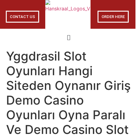
CONTACT US
ORDER HERE
Yggdrasil Slot
Oyunları Hangi
Siteden Oynanır Giriş
Demo Casino
Oyunları Oyna Paralı
Ve Demo Casino Slot