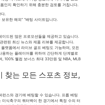
랫폼인지 확인하기 위해 충분한 검토를 거칩니다.
다.
 보유한 해외” “배팅 사이트입니다.
그레이드된 많은 프로모션들을 제공하고 있습니다.
관련된 최신 뉴스와 제품 리뷰를 제공합니다.
 플랫폼에서 라이브 골프 베팅도 가능하며, 모든
음 사용하는 플레이어를 위하여 간단하게 단계별로
100% 웰컴 보너스 최대 33만원 및 NBA, MLB
 찾는 모든 스포츠 정보,
퍼런스와 경기에 베팅할 수 있습니다. 프롭 베팅
는 미식축구의 쿼터백이 한 경기에서 특정 수의 터