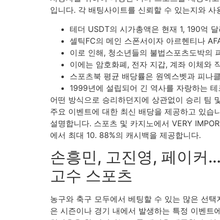
입니다. 각 배팅사이트를 신뢰할 수 있는지와 사
테더 USDT의 시가총액은 현재 1, 190억
셀틱FC의 메인 스폰서이자 아르헨티나 AF
이로 인해, 청소년들의 불법스포츠도박의 피
이에는 암호화폐, 전자 지갑, 계좌 이체와 
스포츠북 평균 배당률은 원엑스벳과 피나클에
1999년에 설립되어 긴 역사를 자랑하는 
어떤 방식으로 승리하던지에 상관없이 승리 팀 및
주요 이벤트에 대한 최신 배당을 제공하고 있습니
설명합니다. 스포츠 및 카지노에서 VERY IMPOR
에서 최대 10. 88%의 캐시백을 제공합니다.
손흥민, 고진영, 페이커
고수 스포츠
농구와 축구 모두에서 베팅할 수 있는 많은 선택
은 시즌이나 경기 내에서 발생하는 특정 이벤트에