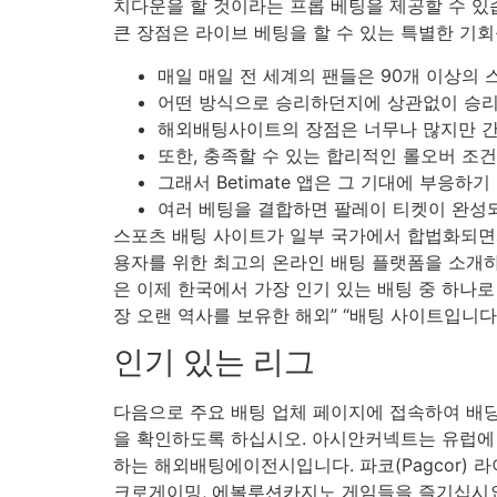
치다운을 할 것이라는 프롭 베팅을 제공할 수 있
큰 장점은 라이브 베팅을 할 수 있는 특별한 기
매일 매일 전 세계의 팬들은 90개 이상의 
어떤 방식으로 승리하던지에 상관없이 승리 
해외배팅사이트의 장점은 너무나 많지만 
또한, 충족할 수 있는 합리적인 롤오버 조
그래서 Betimate 앱은 그 기대에 부응하
여러 베팅을 결합하면 팔레이 티켓이 완성되
스포츠 배팅 사이트가 일부 국가에서 합법화되면서
용자를 위한 최고의 온라인 배팅 플랫폼을 소개하
은 이제 한국에서 가장 인기 있는 배팅 중 하나로
장 오랜 역사를 보유한 해외” “배팅 사이트입니다
인기 있는 리그
다음으로 주요 배팅 업체 페이지에 접속하여 배
을 확인하도록 하십시오. 아시안커넥트는 유럽에 
하는 해외배팅에이전시입니다. 파코(Pagcor)
크로게이밍, 에볼루션카지노 게임들을 즐기십시요