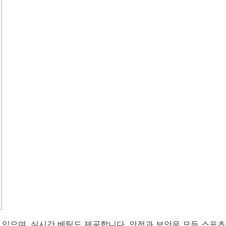
있으며, 실시간 베팅도 제공합니다. 안전과 보안은 모든 스포