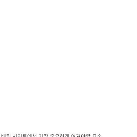
츠 배팅 사이트에서 가장 중요하게 여겨야할 요소