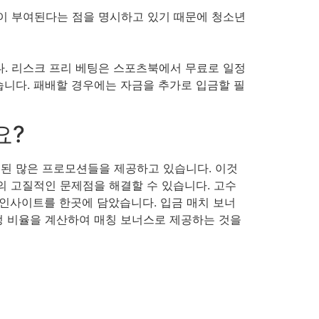
금이 부여된다는 점을 명시하고 있기 때문에 청소년
. 리스크 프리 베팅은 스포츠북에서 무료로 일정
습니다. 패배할 경우에는 자금을 추가로 입금할 필
요?
드된 많은 프로모션들을 제공하고 있습니다. 이것
의 고질적인 문제점을 해결할 수 있습니다. 고수
 인사이트를 한곳에 담았습니다. 입금 매치 보너
정 비율을 계산하여 매칭 보너스로 제공하는 것을