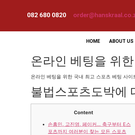
082 680 0820
order@hanskraal.co.
HOME
ABOUT US
온라인 베팅을 위한
온라인 베팅을 위한 국내 최고 스포츠 베팅 사이
불법스포츠도박에 
Content
손흥민, 고진영, 페이커… 축구부터 E스
포츠까지 여러분이 찾는 모든 스포츠