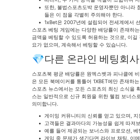
또한, 불법스포츠도박 운영자뿐만 아니라 참
들은 이 점을 각별히 주의해야 한다.
1xBet은 2007년에 설립되어 전세계에서
스포츠 베팅 게임에는 다양한 배당률이 존재하는
금액을 베팅할 수 있도록 허용하는 것으로, 이길 
요가 없으며, 계속해서 베팅할 수 있습니다.
💎다른 온라인 베팅회사 
스포츠북 평균 배당률은 원엑스벳과 피나클에 비해
은 모든 북메이커를 통틀어 1XBET에만 존재하
스포츠 뉴스에서는 모든 스포츠의 최신 소식을 확
스는 일반적으로 신규 회원을 위한 웰컴 보너스로
의미합니다.
게이밍 커뮤니티의 신뢰를 얻고 있으며, 지
고객들은 결과마다의 가능성을 쉽게 따져보고
예를 들어 제공되는 보너스와 프로모션, 베팅
게임 중 문제가 생긴다면 라이브 채팅, 이