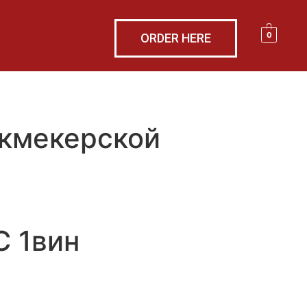
0
ORDER HERE
укмекерской
 1вин