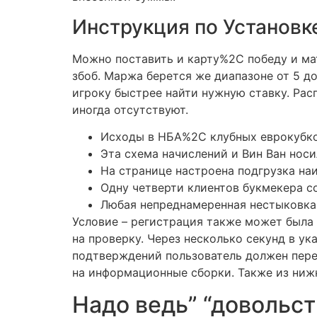
Инструкция по Установк
Можно поставить и карту%2C победу и ма
збоб. Маржа берется же диапазоне от 5 д
игроку быстрее найти нужную ставку. Ра
иногда отсутствуют.
Исходы в НБА%2C клубных еврокубк
Эта схема начислений и Вин Ван носи
На странице настроена подгрузка на
Одну четверти клиентов букмекера с
Любая непреднамеренная нестыковка
Условие – регистрация также может была
на проверку. Через несколько секунд в у
подтверждений пользователь должен пере
на информационные сборки. Также из нижн
Надо ведь” “довольс