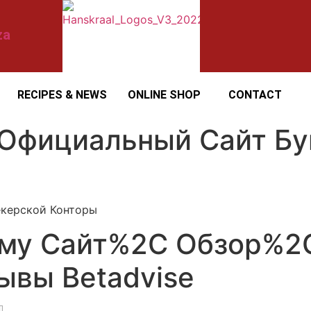
za
RECIPES & NEWS
ONLINE SHOP
CONTACT
и Официальный Сайт Б
екерской Конторы
ому Сайт%2C Обзор%2C
ывы Betadvise