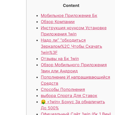
Content
Мобильное Приложение Бк
Обзор Компании
Инструкция ноунсом Установке
Приложения 1win
Надо ли” “обходиться
Зеркалом%2C Чтобы Скачать
1win%3F
Отзывы на Бк 1win
Обзор Мобильного Приложения
1вин дли Андроид
Пополнение И напрашивающийся
Средств
Способы Пополнения
выбора Спорта Для Ставок
🤑 «1win» Бонус За обналичить
До 500%
Официальный Сайт 1win (бк 1 Вин)