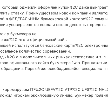
а который оджейли оформлен купон%2C даже выиграет
пить ставку. Преимуществом новой компании являетс
ной в ФЕДЕРАЛЬНЫМ букмекерской конторе%2C саму не
вия усовершенство ввода и вывод денежных средств.
ок у букмекера не.
те же%2C что и официальный сайт.
грышей используются банковские карты%2C электронны
ссальное количество соревнований.
ды%2C а в дополнительных рынках (статистика и т. п.
лгрэв официального сайта букмекера 1win. При нажат
х обращения. Первый же освободившийся специалист п
ает киромарусом ITF%2C UEFA%2C ATP%2C UFS%2C NHL
ожил игрокам эксклюзивную линию. Букмекер появилс