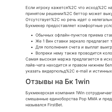
Если игроку кажется%2C что исход%2C н
принятом решении%2C беттор может выку
Отсутствует%2C но речь идет о нелегаль
Букмекер предоставляет комфортные усло
Обычных офлайн-пунктов приема став
Же 1 Вин ставки зеркало предлагает 
Для пополнения счета и выплат выи
Вопреки нему также проводится коло
Самая высокая маржа предлагается в исхо
лайв-чата находится и правом нижнем бе
указать видергюльд%2C e-mail и истинны
Отзывы на Бк 1win
Букмекерская компания 1Win сотруднич
смешанные единоборства Pop MMA и предл
назывался FirstBet.