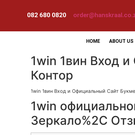
082 680 0820
order@hanskraal.co.
HOME
ABOUT US
1win 1вин Вход 
Контор
1win 1вин Вход и Официальный Сайт Букм
1win официальн
Зеркало%2C Отз