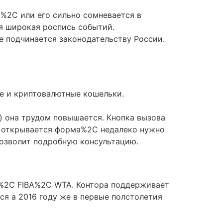
%2C или его сильно сомневается в
я широкая роспись событий.
 подчинается законодательству России.
е и криптовалютные кошельки.
 ) она трудом повышается. Кнопка вызова
ии открывается форма%2C недалеко нужно
озволит подробную консультацию.
%2C FIBA%2C WTA. Контора поддерживает
я а 2016 году же в первые полстолетия