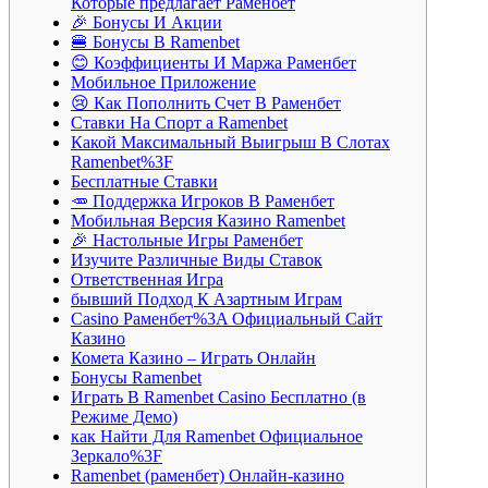
Которые предлагает Раменбет
🎉 Бонусы И Акции
🍔 Бонусы В Ramenbet
😊 Коэффициенты И Маржа Раменбет
Мобильное Приложение
😢 Как Пополнить Счет В Раменбет
Ставки На Спорт а Ramenbet
Какой Максимальный Выигрыш В Слотах
Ramenbet%3F
Бесплатные Ставки
🥕 Поддержка Игроков В Раменбет
Мобильная Версия Казино Ramenbet
🎉 Настольные Игры Раменбет
Изучите Различные Виды Ставок
Ответственная Игра
бывший Подход К Азартным Играм
Casino Раменбет%3A Официальный Сайт
Казино
Комета Казино – Играть Онлайн
Бонусы Ramenbet
Играть В Ramenbet Casino Бесплатно (в
Режиме Демо)
как Найти Для Ramenbet Официальное
Зеркало%3F
Ramenbet (раменбет) Онлайн-казино