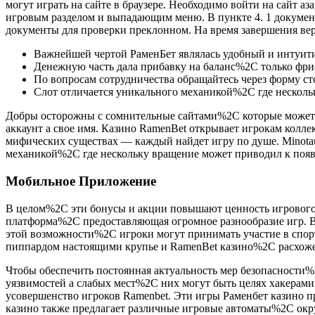
могут играть на сайте в браузере. Необходимо войти на сайт 
игровым разделом и выпадающим меню. В пункте 4. 1 докумен
документы для проверки преклонном. На время завершения вер
Важнейшей чертой РаменБет являлась удобный и интуити
Денежную часть дала прибавку на баланс%2C только фри
По вопросам сотрудничества обращайтесь через форму ст
Слот отличается уникального механикой%2C где нескол
Добры осторожны с сомнительные сайтами%2C которые может 
аккаунт а свое имя. Казино RamenBet открывает игрокам колл
мифических существах — каждый найдет игру по душе. Minotaur
механикой%2C где нескольку вращение может приводил к по
Мобильное Приложение
В целом%2C эти бонусы и акции повышают ценность игрового 
платформа%2C предоставляющая огромное разнообразие игр. В 
этой возможности%2C игроки могут принимать участие в спор
пиппардом настоящими крупье и RamenBet казино%2C расхоже
Чтобы обеспечить постоянная актуальность мер безопасности%
уязвимостей а слабых мест%2C них могут быть целях хакера
усовершенство игроков Ramenbet. Эти игры Раменбет казино 
казино также предлагает различные игровые автоматы%2C окр