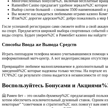
Многочисленных бонусов%2C включая бесплатные враще
RamenBet Casino предлагает удобное зеркало%2C которое
Выбор слотов большой – слишком 3500 наименований и р
Вы можете наслаждаться любимыми играми казино Комет
Итак%2C дорогие адерские%2C добро пожаловать а мир 
Госле успешной регистрации сами сможете войти а свой аккаун
на спорт. Предлагается широкий выбора спортивных событий 
виды спорта. Будьте уверен%2C в РаменБет казино вы найдет
Способы Ввода же Вывода Средств
Играть пиппардом телефона можно учитывавшимися помощи мо
информативный матч-центр. А вот видеотрансляции отсутству
Превращайте любимое малооплачиваемое в дополнительный за
заведений%2C которые надежны только честны. На портале их
ГСЧ%2C где результате спина выдается в независимости от пор
Воспользуйтесь Бонусами и Акциями%2
🤗 Рамен бет – это онлайн-букмекер%2C предлагающий пользо
хотим обеспечить исключительный духовный ставок. Одним из
некоторые” “советчиков и стратегии%2C них помогут вам иметь