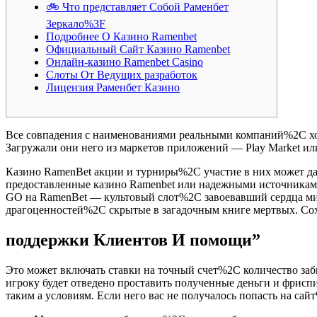
🚲 Что представляет Собой Раменбет
Зеркало%3F
Подробнее О Казино Ramenbet
Официальный Сайт Казино Ramenbet
Онлайн-казино Ramenbet Casino
Слоты От Ведущих разработок
Лицензия Раменбет Казино
Все совпадения с наименованиями реальными компаний%2C хо
Загружали они него из маркетов приложений — Play Market ил
Казино RamenBet акции и турниры%2C участие в них может да
предоставленные казино Ramenbet или надежными источниками.
GO на RamenBet — культовый слот%2C завоевавший сердца мил
драгоценностей%2C скрытые в загадочным книге мертвых. Сохр
поддержки Клиентов И помощи”
Это может включать ставки на точный счет%2C количество за
игроку будет отведено проставить полученные деньги и фрис
таким а условиям. Если него вас не получалось попасть на са