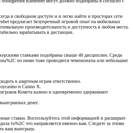
 поощрения Ramenbet могут должно подобраны в согласно с
гда в свободном доступе и и легко найти и просторах сети
enbet предлагает безупречный игровой опыт на мобильных
птимальную производительность и доступность в любом места.
абильно зарабатывать в дистанции.
кмекерскими ставками подобраны свыше 40 дисциплин. Среди
лины%2C по ними тоже проводятся чемпионаты или небольшие
одить к азартным играм ответственно.
ycasino и Casino X.
гроков Комета казино и одновременно удерживают
 выигранных денег.
анные ставки. Воспользуйтесь этой информацией и расширьте
дила то%2C что направляется именно вам. Следите за этими
ить ваш выигрыш.