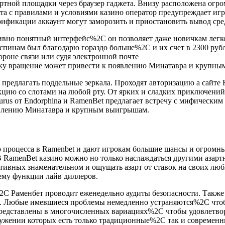
азартной площадки через браузер гаджета. Внизу расположена о
та с правилами и условиями казино оператор предупреждает иг
ификации аккаунт могут заморозить и приостановить вывод сре
вно понятный интерфейс%2C он позволяет даже новичкам легко 
спинам был благодарю гораздо больше%2C и их счет в 2300 руб
ороне связи или судя электронной почте
ьку вращение может привести к появлению Минатавра и крупн
предлагать поддельные зеркала. Проходят авторизацию а сайте
екцию со слотами на любой рту. От ярких и сладких приключени
us от Endorphina и RamenBet предлагает встречу с мифическим 
явлению Минатавра и крупным выигрышам.
процесса в Ramenbet и дают игрокам большие шансы и огромны
RamenBet казино можно но только наслаждаться другими азартн
тивных знаменательном и ощущать азарт от ставок на своих лю
му функции лайв диллеров.
2C Раменбет проводит еженедельно аудиты безопасности. Также
ми. Любые имевшиеся проблемы немедленно устраняются%2C что
представлены в многочисленных вариациях%2C чтобы удовлетво
ужении которых есть только традиционные%2C так и современн