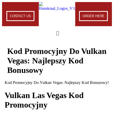
CONTACT US
ORDER HERE
Kod Promocyjny Do Vulkan
Vegas: Najlepszy Kod
Bonusowy
Kod Promocyjny Do Vulkan Vegas: Najlepszy Kod Bonusowy!
Vulkan Las Vegas Kod
Promocyjny