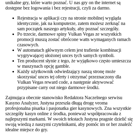
unikalne gry, które warto poznać. U nas gry on the internet są
dostępne bez logowania i bez rejestracji, czyli za darmo.
Rejestracja w aplikacji czy na stronie mobilnej wygląda
identycznie, jak na komputerze, zatem możesz zerknąć na
sam początek naszego artykuły, aby poznać szczegóły.
Po trzecie, darmowe spiny Vulkan Vegas ze wszystkich
promocji muszą zostać obrócone watts wymaganych ramach
czasowych.
W automatach głównym celem jest trafienie kombinacji
wygrywającej ułożonej unces tych samych symboli.
Ten producent słynie z tego, że wyjątkowo często umieszcza
w maszynach opcję gamble.
Każdy użytkownik odwiedzający naszą stronę może
skorzystać unces tej oferty i otrzymać przeznaczony dla
Vulkan Vegas reward code, a następnie aktywować
przypisane carry out niego darmowe środki.
Zajmująca obecnie stanowisko Redaktora Naczelnego serwisu
Kasyno Analyzer, Justyna przeszła długą drogę veoma
profesjonalna pisarka i pasjonatka gier kasynowych. Zna wszystkie
szczegóły kasyn online z środka, ponieważ współpracowała z
najlepszymi markami. W swoich tekstach Justyna pragnie dzielić się
swoją wiedzą z naszymi czytelnikami, aby pomóc im or her znaleźć
idealne miejsce do gry.