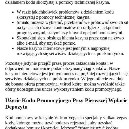
działaniem kodu skorzystaj z pomocy technicznej kasyna.
W razie jakichkolwiek problemów z działaniem kodu
skorzystaj z pomocy technicznej kasyna.
Śmiało możesz wybierać, przebierać we próbować swoich sił
na tysiącach różnych automatów do raffgier z jackpotami
progresywnymi, stałymi czy innymi opcjami bonusowymi.
Skontaktuj się z obsługą klienta kasyna przez czat na żywo
albo e-mail, aby uzyskać pomoc.
Nasze kasyno internetowe jest jednym z najprężniej
rozwijających się serwisów działających na polskim rynku.
Pozostaje jedynie przejść przez proces zakładania konta i w
odpowiednim momencie podać otrzymany ciąg znaków. Nasze
kasyno internetowe jest jednym unces najprężniej rozwijających się
serwisów działających na polskim rynku. W jego ofercie znajduje
się bogata oferta promocyjna, wśród której można wyróżnić także
oferty udostępniane unces wykorzystaniem kodu promocyjnego.
Użycie Kodu Promocyjnego Przy Pierwszej Wpłacie
Depozytu
Kod bonusowy w kasynie Vulcan Vegas to specjalny vulkan vegas
kody, którego można użyć podczas rejestracji, aby uzyskać
dodatkowe bonusy i korzyści. Możesz” “również użyć kodów