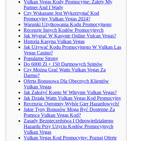
Vulkan Vegas Kody Promocyjne: Zalety My
Partner And I Wady
Czy Wskazane Jest Wykorzystać Kod
Promocyjny Vulkan Vegas 2024?
Warunki Użytkowania Kodu Promocyjnego
Recenzje Innych Kodów Promocyjnych
Jak Wygrać W Kasynie Online Vulcan Vegas?
Historia Kasyna Vulkan Vegas
Jak Używać Kodu Promocyjnego W Vulkan Las
Vegas Casino?
Popularne Strony
Do 6000 Zł + 150 Darmowych Spinów
Czy Można Grać Watts Vulkan Vegas Za
Darmo?
Oferta Bonusowa Dla Obecnych Klientów
Vulkan Vegas
Jak Założyć Konto W Witrynie Vulkan Vegas?
Jak Działa Watts Vulkan Vegas Kod Promocyjny
Recenzja: Ogromny Wybór Gier Hazardowych!
Jakie Typy Bonusów Mogą Być Dostępne Za
Pomocą Vulkan Vegas Kod?
Zasady Bezpieczeństwa I Odpowiedzialnego
Hazardu Przy Użyciu Kodów Promocyjnych
Vulkan Vegas
Vulkan Vegas Kod Promocyjny: Poznaj Ofertę