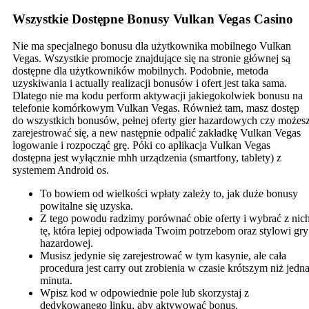
Wszystkie Dostępne Bonusy Vulkan Vegas Casino
Nie ma specjalnego bonusu dla użytkownika mobilnego Vulkan
Vegas. Wszystkie promocje znajdujące się na stronie głównej są
dostępne dla użytkowników mobilnych. Podobnie, metoda
uzyskiwania i actually realizacji bonusów i ofert jest taka sama.
Dlatego nie ma kodu perform aktywacji jakiegokolwiek bonusu na
telefonie komórkowym Vulkan Vegas. Również tam, masz dostęp
do wszystkich bonusów, pełnej oferty gier hazardowych czy możes
zarejestrować się, a new następnie odpalić zakładkę Vulkan Vegas
logowanie i rozpocząć grę. Póki co aplikacja Vulkan Vegas
dostępna jest wyłącznie mhh urządzenia (smartfony, tablety) z
systemem Android os.
To bowiem od wielkości wpłaty zależy to, jak duże bonusy
powitalne się uzyska.
Z tego powodu radzimy porównać obie oferty i wybrać z nic
tę, która lepiej odpowiada Twoim potrzebom oraz stylowi gry
hazardowej.
Musisz jedynie się zarejestrować w tym kasynie, ale cała
procedura jest carry out zrobienia w czasie krótszym niż jedn
minuta.
Wpisz kod w odpowiednie pole lub skorzystaj z
dedykowanego linku, aby aktywować bonus.