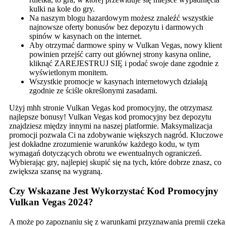
kulki na kole do gry.
Na naszym blogu hazardowym możesz znaleźć wszystkie
najnowsze oferty bonusów bez depozytu i darmowych
spinów w kasynach on the internet.
Aby otrzymać darmowe spiny w Vulkan Vegas, nowy klient
powinien przejść carry out głównej strony kasyna online,
kliknąć ZAREJESTRUJ SIĘ i podać swoje dane zgodnie z
wyświetlonym monitem.
Wszystkie promocje w kasynach internetowych działają
zgodnie ze ściśle określonymi zasadami.
Użyj mhh stronie Vulkan Vegas kod promocyjny, the otrzymasz
najlepsze bonusy! Vulkan Vegas kod promocyjny bez depozytu
znajdziesz między innymi na naszej platformie. Maksymalizacja
promocji pozwala Ci na zdobywanie większych nagród. Kluczowe
jest dokładne zrozumienie warunków każdego kodu, w tym
wymagań dotyczących obrotu we ewentualnych ograniczeń.
Wybierając gry, najlepiej skupić się na tych, które dobrze znasz, co
zwiększa szansę na wygraną.
Czy Wskazane Jest Wykorzystać Kod Promocyjny
Vulkan Vegas 2024?
A może po zapoznaniu się z warunkami przyznawania premii czeka