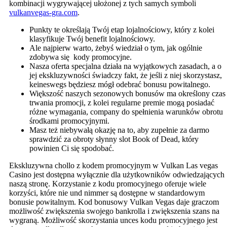
kombinacji wygrywającej ułożonej z tych samych symboli
vulkanvegas-gra.com
.
Punkty te określają Twój etap lojalnościowy, który z kolei
klasyfikuje Twój benefit lojalnościowy.
Ale najpierw warto, żebyś wiedział o tym, jak ogólnie
zdobywa się kody promocyjne.
Nasza oferta specjalna działa na wyjątkowych zasadach, a o
jej ekskluzywności świadczy fakt, że jeśli z niej skorzystasz,
keineswegs będziesz mógł odebrać bonusu powitalnego.
Większość naszych sezonowych bonusów ma określony czas
trwania promocji, z kolei regularne premie mogą posiadać
różne wymagania, company do spełnienia warunków obrotu
środkami promocyjnymi.
Masz też niebywałą okazję na to, aby zupełnie za darmo
sprawdzić za obroty słynny slot Book of Dead, który
powinien Ci się spodobać.
Ekskluzywna chollo z kodem promocyjnym w Vulkan Las vegas
Casino jest dostępna wyłącznie dla użytkowników odwiedzających
naszą stronę. Korzystanie z kodu promocyjnego oferuje wiele
korzyści, które nie und nimmer są dostępne w standardowym
bonusie powitalnym. Kod bonusowy Vulkan Vegas daje graczom
możliwość zwiększenia swojego bankrolla i zwiększenia szans na
wygraną. Możliwość skorzystania unces kodu promocyjnego jest