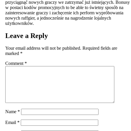
przyciągnąć nowych graczy we zatrzymać już istniejących. Bonusy
w postaci kodów promocyjnych to be able to świetny sposób na
zainteresowanie graczy i zachęcenie ich perform wypróbowania
nowych raffgier, a jednocześnie na nagrodzenie lojalnych
użytkowników.
Leave a Reply
Your email address will not be published.
Required fields are
marked
*
Comment
*
Name
*
Email
*