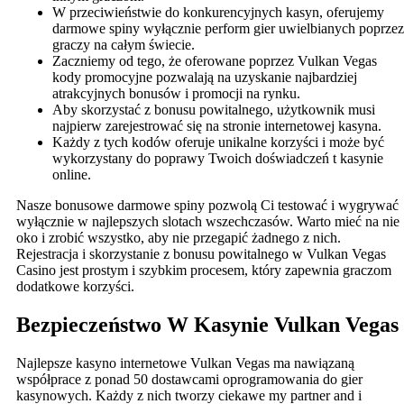
W przeciwieństwie do konkurencyjnych kasyn, oferujemy
darmowe spiny wyłącznie perform gier uwielbianych poprzez
graczy na całym świecie.
Zaczniemy od tego, że oferowane poprzez Vulkan Vegas
kody promocyjne pozwalają na uzyskanie najbardziej
atrakcyjnych bonusów i promocji na rynku.
Aby skorzystać z bonusu powitalnego, użytkownik musi
najpierw zarejestrować się na stronie internetowej kasyna.
Każdy z tych kodów oferuje unikalne korzyści i może być
wykorzystany do poprawy Twoich doświadczeń t kasynie
online.
Nasze bonusowe darmowe spiny pozwolą Ci testować i wygrywać
wyłącznie w najlepszych slotach wszechczasów. Warto mieć na nie
oko i zrobić wszystko, aby nie przegapić żadnego z nich.
Rejestracja i skorzystanie z bonusu powitalnego w Vulkan Vegas
Casino jest prostym i szybkim procesem, który zapewnia graczom
dodatkowe korzyści.
Bezpieczeństwo W Kasynie Vulkan Vegas
Najlepsze kasyno internetowe Vulkan Vegas ma nawiązaną
współprace z ponad 50 dostawcami oprogramowania do gier
kasynowych. Każdy z nich tworzy ciekawe my partner and i