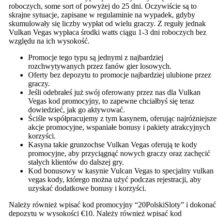
roboczych, some sort of powyżej do 25 dni. Oczywiście są to
skrajne sytuacje, zapisane w regulaminie na wypadek, gdyby
skumulowały się liczby wypłat od wielu graczy. Z reguły jednak
Vulkan Vegas wypłaca środki watts ciągu 1-3 dni roboczych bez
względu na ich wysokość.
Promocje tego typu są jednymi z najbardziej
rozchwytywanych przez fanów gier losowych.
Oferty bez depozytu to promocje najbardziej ulubione przez
graczy.
Jeśli odebrałeś już swój oferowany przez nas dla Vulkan
Vegas kod promocyjny, to zapewne chciałbyś się teraz
dowiedzieć, jak go aktywować.
Ściśle współpracujemy z tym kasynem, oferując najróżniejsze
akcje promocyjne, wspaniałe bonusy i pakiety atrakcyjnych
korzyści.
Kasyna takie grunzochse Vulkan Vegas oferują te kody
promocyjne, aby przyciągnąć nowych graczy oraz zachęcić
stałych klientów do dalszej gry.
Kod bonusowy w kasynie Vulcan Vegas to specjalny vulkan
vegas kody, którego można użyć podczas rejestracji, aby
uzyskać dodatkowe bonusy i korzyści.
Należy również wpisać kod promocyjny “20PolskiSloty” i dokonać
depozytu w wysokości €10. Należy również wpisać kod