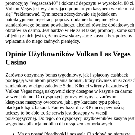
promocyjny “vegascash40” i dokonać depozytu w wysokości 80 zł.
Vulkan Vegas jest wystarczająco popularnym kasynem we nie musi
się” “reklamować. Tym razem zdecydowało się jednak em
uatrakcyjnienie rejestracji poprzez dodanie do niej nie tylko
standardowego bonusu powitalnego, alcohol również dodatkowych
obrotów za darmo. Jest bardzo wiele zalet takiej promocji, some sort
of jedną z nich jest to, że możesz skorzystać z kasyna bez potrzeby
wpłacania do niego żadnych pieniędzy.
Opinie Użytkowników Vulkan Las Vegas
Casino
Zarówno otrzymany bonus tygodniowy, jak i spłacony cashback
podlegają warunkom przyznania bonusu, który również musi zostać
zamieniony w ciągu zaledwie 5 dni. Klienci witryny hazardowej
Vulkan Vegas mogą uaktywnić sloty dostępne w kasynie za darmo
w wersji demo. Do dyspozycji graczy witryny są zarówno
klasyczne maszyny owocowe, jak i gry karciane typu poker,
blackjack bądź bakarat. Fanów hazardu z RP unces pewnością
ucieszy to be able to, że serwis jest dostępny w wersji
polskojęzycznej. Do tego, do dyspozycji użytkowników kasyna jest
wygodna aplikacja mobilna dla urządzeń komórkowych.
Ma on postać [deadbook] i pozwala Ci zdobyć po pierwsze