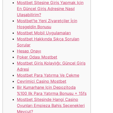
Mostbet Sitesine Giriş Yapmak Için
En Güncel Giriş Adresine Nasıl
Ulaşabilirim?
Mostbet’te Yeni Ziyaretçiler İçin
Hoşgeldin Bonusu
Mostbet Mobil Uygulamaları
Mostbet Hakkında Sıkça Sorulan
Sorular
Hesap Onayı
Poker Odası Mostbet
Mostbet Giriş Kolaylığı: Güncel Giriş
Adresi
Mostbet Para Yatırma Ve Çekme
Çevrimiçi Casino Mostbet
Bir Kumarhane Için Depozitoda
%100 Ilk Para Yatırma Bonusu + 15fs
Mostbet Sitesinde Hangi Casino
Oyunları Empieza Bahis Seçenekleri
Mevcut?