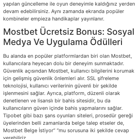
yapılan güncelleme ile oyun deneyimle kaldığınız yerden
devam edebilirsiniz. Aynı zamanda ekranda popüler
kombineler empieza handikaplar yayınlanır.
Mostbet Ücretsiz Bonus: Sosyal
Medya Ve Uygulama Ödülleri
Bu alanda en popüler platformlardan biri olan Mostbet,
kullanıcılara heyecan dolu bir deneyim sunmaktadır.
Güvenlik açısından Mostbet, kullanıcı bilgilerini korumak
için gelişmiş güvenlik önlemleri alır. SSL şifreleme
teknolojisi, kullanıcı verilerinin güvenli bir şekilde
işlenmesini sağlar. Ayrıca, platform, düzenli olarak
denetlenen ve lisanslı bir bahis sitesidir, bu da
kullanıcıların güven içinde bahis yapmalarını sağlar.
Tipobet gibi bazı şans oyunları siteleri, prosedür gereği
üyelerinden belli zamanlarda belge talep etseler de,
Mostbet Belge İstiyor” “mu sorusuna iki şekilde cevap
verebiliriz.