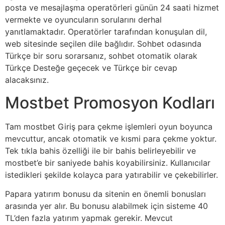
posta ve mesajlaşma operatörleri günün 24 saati hizmet
vermekte ve oyuncuların sorularını derhal
yanıtlamaktadır. Operatörler tarafından konuşulan dil,
web sitesinde seçilen dile bağlıdır. Sohbet odasında
Türkçe bir soru sorarsanız, sohbet otomatik olarak
Türkçe Desteğe geçecek ve Türkçe bir cevap
alacaksınız.
Mostbet Promosyon Kodları
Tam mostbet Giriş para çekme işlemleri oyun boyunca
mevcuttur, ancak otomatik ve kısmi para çekme yoktur.
Tek tıkla bahis özelliği ile bir bahis belirleyebilir ve
mostbet’e bir saniyede bahis koyabilirsiniz. Kullanıcılar
istedikleri şekilde kolayca para yatırabilir ve çekebilirler.
Papara yatırım bonusu da sitenin en önemli bonusları
arasında yer alır. Bu bonusu alabilmek için sisteme 40
TL’den fazla yatırım yapmak gerekir. Mevcut