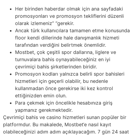
Her birinden haberdar olmak için ana sayfadaki
promosyonları ve promosyon tekliflerini düzenli
olarak izlemeniz” “gerekir.
Ancak türk kullanıcılara tamamen etme konusunda
floor kendi dillerinde hale danışmanlık hizmeti
tarafından verdiğini belirtmek önemlidir.
Mostbet, çok çeşitli spor dallarına, liglere ve
turnuvalara bahis oynayabileceğiniz en iyi
çevrimiçi bahis şirketlerinden biridir.
Promosyon kodları yalnızca belirli spor bahisleri
hizmetleri için geçerli olabilir, bu nedenle
kullanmadan önce gerekirse iki kez kontrol
ettiğinizden emin olun.
Para çekmek için öncelikle hesabınıza giriş
yapmanız gerekmektedir.
Çevrimiçi bahis ve casino hizmetleri sunan popüler bir
platformdur. Bu makalede, Mostbet‘e nasıl kayıt
olabileceğinizi adım adım açıklayacağım. 7 gün 24 saat