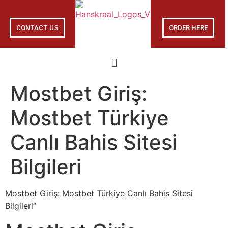
CONTACT US
ORDER HERE
Mostbet Giriş:
Mostbet Türkiye
Canlı Bahis Sitesi
Bilgileri
Mostbet Giriş: Mostbet Türkiye Canlı Bahis Sitesi
Bilgileri”