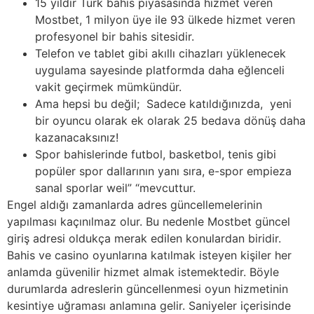
15 yıldır Türk bahis piyasasında hizmet veren
Mostbet, 1 milyon üye ile 93 ülkede hizmet veren
profesyonel bir bahis sitesidir.
Telefon ve tablet gibi akıllı cihazları yüklenecek
uygulama sayesinde platformda daha eğlenceli
vakit geçirmek mümkündür.
Ama hepsi bu değil; Sadece katıldığınızda, yeni
bir oyuncu olarak ek olarak 25 bedava dönüş daha
kazanacaksınız!
Spor bahislerinde futbol, basketbol, tenis gibi
popüler spor dallarının yanı sıra, e-spor empieza
sanal sporlar weil” “mevcuttur.
Engel aldığı zamanlarda adres güncellemelerinin
yapılması kaçınılmaz olur. Bu nedenle Mostbet güncel
giriş adresi oldukça merak edilen konulardan biridir.
Bahis ve casino oyunlarına katılmak isteyen kişiler her
anlamda güvenilir hizmet almak istemektedir. Böyle
durumlarda adreslerin güncellenmesi oyun hizmetinin
kesintiye uğraması anlamına gelir. Saniyeler içerisinde