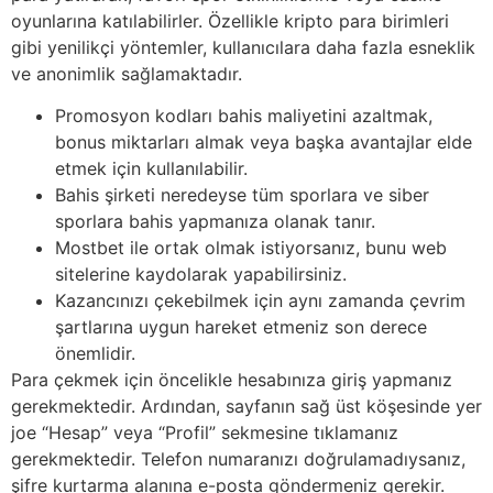
oyunlarına katılabilirler. Özellikle kripto para birimleri
gibi yenilikçi yöntemler, kullanıcılara daha fazla esneklik
ve anonimlik sağlamaktadır.
Promosyon kodları bahis maliyetini azaltmak,
bonus miktarları almak veya başka avantajlar elde
etmek için kullanılabilir.
Bahis şirketi neredeyse tüm sporlara ve siber
sporlara bahis yapmanıza olanak tanır.
Mostbet ile ortak olmak istiyorsanız, bunu web
sitelerine kaydolarak yapabilirsiniz.
Kazancınızı çekebilmek için aynı zamanda çevrim
şartlarına uygun hareket etmeniz son derece
önemlidir.
Para çekmek için öncelikle hesabınıza giriş yapmanız
gerekmektedir. Ardından, sayfanın sağ üst köşesinde yer
joe “Hesap” veya “Profil” sekmesine tıklamanız
gerekmektedir. Telefon numaranızı doğrulamadıysanız,
şifre kurtarma alanına e-posta göndermeniz gerekir.