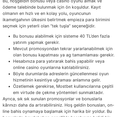
Bu, hoşgeldin bonusu veya casino oyunu almak ve
ödeme talebinde bulunmak için ön koşuldur. Kayıt
olmanın en hızlı ve en kolay yolu, oyuncunun
ikametgahının ülkesini belirtmek empieza para birimini
seçmek için yeterli olan “tek tuşla” seçeneğidir.
Bu bonusu alabilmek için sisteme 40 TL’den fazla
yatırım yapmak gerekir.
Mevcut promosyondan tekrar yararlanabilmek için
olan bonusu kapatması ya ag tamamlaması gerekir.
Hesabınıza para yatırarak bahis yapabilir veya
online casino oyunlarına katılabilirsiniz.
Böyle durumlarda adreslerin güncellenmesi oyun
hizmetinin kesintiye uğraması anlamına gelir.
Özetlemek gerekirse, Mostbet kullanıcılarına çeşitli
em virtude de çekme yöntemleri sunmaktadır.
Ayrıca, sık sık sunulan promosyonlar ve bonuslarla
kârınızı daha da artırabilirsiniz. Hoş geldin bonusları, on-
line bahis oynamaya başlamak için harika bir yoldur. Bu