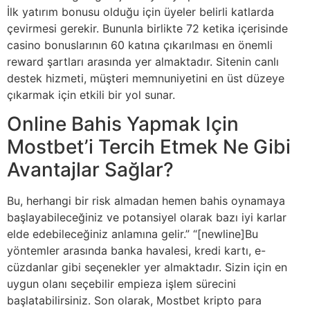
İlk yatırım bonusu olduğu için üyeler belirli katlarda
çevirmesi gerekir. Bununla birlikte 72 ketika içerisinde
casino bonuslarının 60 katına çıkarılması en önemli
reward şartları arasında yer almaktadır. Sitenin canlı
destek hizmeti, müşteri memnuniyetini en üst düzeye
çıkarmak için etkili bir yol sunar.
Online Bahis Yapmak Için
Mostbet’i Tercih Etmek Ne Gibi
Avantajlar Sağlar?
Bu, herhangi bir risk almadan hemen bahis oynamaya
başlayabileceğiniz ve potansiyel olarak bazı iyi karlar
elde edebileceğiniz anlamına gelir.” “[newline]Bu
yöntemler arasında banka havalesi, kredi kartı, e-
cüzdanlar gibi seçenekler yer almaktadır. Sizin için en
uygun olanı seçebilir empieza işlem sürecini
başlatabilirsiniz. Son olarak, Mostbet kripto para