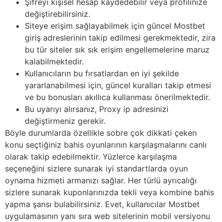
Şifreyi kişisel hesap kaydedebilir veya profilinize
değiştirebilirsiniz.
Siteye erişim sağlayabilmek için güncel Mostbet
giriş adreslerinin takip edilmesi gerekmektedir, zira
bu tür siteler sık sık erişim engellemelerine maruz
kalabilmektedir.
Kullanıcıların bu fırsatlardan en iyi şekilde
yararlanabilmesi için, güncel kuralları takip etmesi
ve bu bonusları akıllıca kullanması önerilmektedir.
Bu uyarıyı alırsanız, Proxy ip adresinizi
değiştirmeniz gerekir.
Böyle durumlarda özellikle sobre çok dikkati çeken
konu seçtiğiniz bahis oyunlarının karşılaşmalarını canlı
olarak takip edebilmektir. Yüzlerce karşılaşma
seçeneğini sizlere sunarak iyi standartlarda oyun
oynama hizmeti armanızı sağlar. Her türlü ayrıcalığı
sizlere sunarak kuponlarınızda tekli veya kombine bahis
yapma şansı bulabilirsiniz. Evet, kullanıcılar Mostbet
uygulamasının yanı sıra web sitelerinin mobil versiyonu