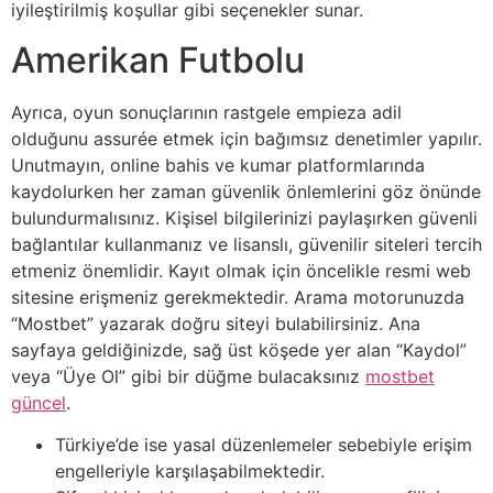
iyileştirilmiş koşullar gibi seçenekler sunar.
Amerikan Futbolu
Ayrıca, oyun sonuçlarının rastgele empieza adil
olduğunu assurée etmek için bağımsız denetimler yapılır.
Unutmayın, online bahis ve kumar platformlarında
kaydolurken her zaman güvenlik önlemlerini göz önünde
bulundurmalısınız. Kişisel bilgilerinizi paylaşırken güvenli
bağlantılar kullanmanız ve lisanslı, güvenilir siteleri tercih
etmeniz önemlidir. Kayıt olmak için öncelikle resmi web
sitesine erişmeniz gerekmektedir. Arama motorunuzda
“Mostbet” yazarak doğru siteyi bulabilirsiniz. Ana
sayfaya geldiğinizde, sağ üst köşede yer alan “Kaydol”
veya “Üye Ol” gibi bir düğme bulacaksınız
mostbet
güncel
.
Türkiye’de ise yasal düzenlemeler sebebiyle erişim
engelleriyle karşılaşabilmektedir.