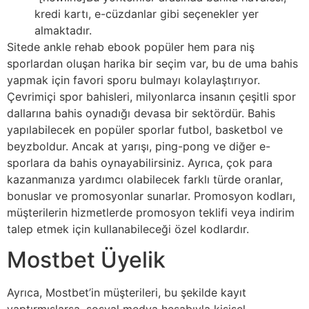
kredi kartı, e-cüzdanlar gibi seçenekler yer
almaktadır.
Sitede ankle rehab ebook popüler hem para niş
sporlardan oluşan harika bir seçim var, bu de uma bahis
yapmak için favori sporu bulmayı kolaylaştırıyor.
Çevrimiçi spor bahisleri, milyonlarca insanın çeşitli spor
dallarına bahis oynadığı devasa bir sektördür. Bahis
yapılabilecek en popüler sporlar futbol, ​​basketbol ve
beyzboldur. Ancak at yarışı, ping-pong ve diğer e-
sporlara da bahis oynayabilirsiniz. Ayrıca, çok para
kazanmanıza yardımcı olabilecek farklı türde oranlar,
bonuslar ve promosyonlar sunarlar. Promosyon kodları,
müşterilerin hizmetlerde promosyon teklifi veya indirim
talep etmek için kullanabileceği özel kodlardır.
Mostbet Üyelik
Ayrıca, Mostbet’in müşterileri, bu şekilde kayıt
yaptırmışlarsa, sosyal medya hesabıyla kişisel