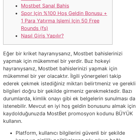
Mostbet Sanal Bahis
Spor Için %100 Hoş Geldin Bonusu +
1 Para Yatırma Işlemi Için 50 Free
Rounds (fs)
Nasıl Giriş Yapılır?
Eğer bir kriket hayranıysanız, Mostbet bahislerinizi
yapmak için mükemmel bir yerdir. Buz hokeyi
hayranıysanız, Mostbet bahislerinizi yapmak için
mükemmel bir yer olacaktır. İlgili yönergeleri takip
ederek çekmek istediğiniz miktarı belirtmeniz ve gerekli
bilgileri doğru bir şekilde girmeniz gerekmektedir. Bazı
durumlarda, kimlik onayı gibi ek belgelerin sunulması da
istenebilir. Mevcut en iyi hoş geldin bonusunu almak için
kaydolduğunuzda MostBet promosyon kodunu BÜYÜK
kullanın.
Platform, kullanıcı bilgilerini güvenli bir şekilde