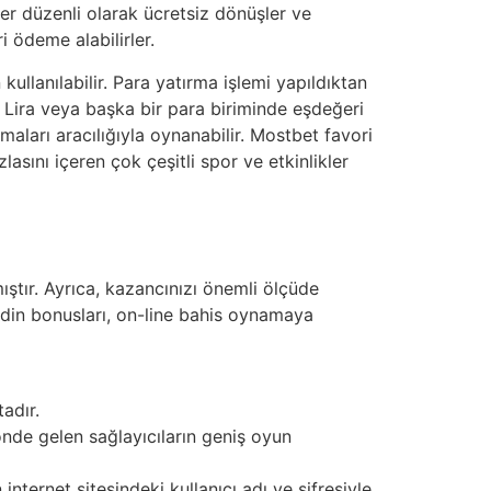
ler düzenli olarak ücretsiz dönüşler ve
i ödeme alabilirler.
ullanılabilir. Para yatırma işlemi yapıldıktan
Lira veya başka bir para biriminde eşdeğeri
aları aracılığıyla oynanabilir. Mostbet favori
asını içeren çok çeşitli spor ve etkinlikler
ştır. Ayrıca, kazancınızı önemli ölçüde
geldin bonusları, on-line bahis oynamaya
tadır.
önde gelen sağlayıcıların geniş oyun
ternet sitesindeki kullanıcı adı ve şifresiyle