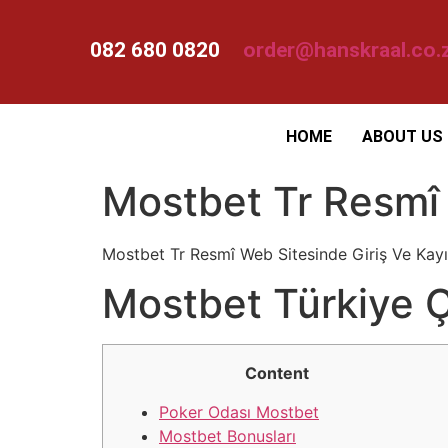
082 680 0820
order@hanskraal.co.
HOME
ABOUT US
Mostbet Tr Resmî 
Mostbet Tr Resmî Web Sitesinde Giriş Ve Kay
Mostbet Türkiye 
Content
Poker Odası Mostbet
Mostbet Bonusları