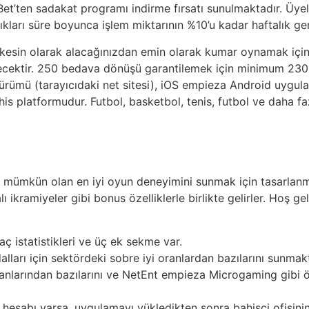
l Bet’ten sadakat programı indirme fırsatı sunulmaktadır. Üye
dıkları süre boyunca işlem miktarının %10’u kadar haftalık ger
ı kesin olarak alacağınızdan emin olarak kumar oynamak için k
necektir. 250 bedava dönüşü garantilemek için minimum 230 
rümü (tarayıcıdaki net sitesi), iOS empieza Android uygulam
s platformudur. Futbol, basketbol, tenis, futbol ve daha fazl
ze mümkün olan en iyi oyun deneyimini sunmak için tasarlanmı
ı ikramiyeler gibi bonus özelliklerle birlikte gelirler. Hoş 
ç istatistikleri ve üç ek sekme var.
dalları için sektördeki sobre iyi oranlardan bazılarını sunmak
oranlarından bazılarını ve NetEnt empieza Microgaming gibi 
sabı varsa, uygulamayı yükledikten sonra bahisçi ofisinin in