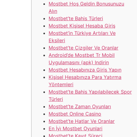
Mostbet Hoş Geldin Bonusunuzu
Alın
Mostbet’te Bahis Türleri
Mostbet Kişisel Hesaba Giriş
Mostbet’in Türkiye Artıları Ve
Eksileri
Mostbet’te Çizgiler Ve Oranlar
Android’de Mostbet Tr Mobil
Uygulamasını (apk) Indirin
Mostbet Hesabınıza Giriş Yapın
Kişisel Hesabınıza Para Yatırma
Yöntemleri
Mostbet’te Bahis Yapılabilecek Spor
Türleri
Mostbet’te Zaman Oyunları
Mostbet Online Casino
Mostbet’te Hatlar Ve Oranlar
En İyi̇ Mostbet Oyunlari
Mostbet’te Kayıt Süreci