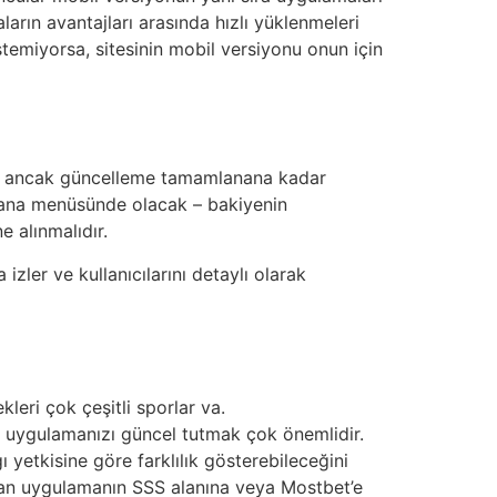
maların avantajları arasında hızlı yüklenmeleri
istemiyorsa, sitesinin mobil versiyonu onun için
niz ancak güncelleme tamamlanana kadar
n ana menüsünde olacak – bakiyenin
 alınmalıdır.
izler ve kullanıcılarını detaylı olarak
eri çok çeşitli sporlar va.
 uygulamanızı güncel tutmak çok önemlidir.
ı yetkisine göre farklılık gösterebileceğini
ndan uygulamanın SSS alanına veya Mostbet’e