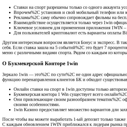
Ставки на спорт разрешены только со одного аккаунта ус
Впрочем%2C установив и свой мобильный телефон или к
Рекламы%2C саму обычно сопровождает фильмы на бесп
Взаимодействие осуществляется только через 1win офици
Ключевое условием для применения приложения 1WIN – 
Для пользователей криптовалют есть варианты оплаты Bit
Другим интересным вопросом является Бонус и экспресс. В т
себя. Если ставка зашла на 5 событий%2C это будет 7 проценто
меню с различными видами спорта. Рядом со каждым из котор
О Букмекерской Конторе 1win
Зеркало 1win — это%2C по сути%2C не один адрес официально
функцию перенаправления клиентов БК и обходит существовавш
Онлайн ставки на спорт в 1win доступны только авториз
Букмекерская контора 1 Win существует всего онлайн%2C 
Они привлекающие своим разнообразием тематик%2C о
своими особенностями.
1win Казино предоставляет множество вариантов дли за
После чтобы вы можете выработать 1-ый депозит только также
С каждым обновлением 1WIN приближался к лидерам рынка пр