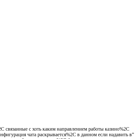
2C связанные с хоть каким направлением работы казино%2C
онфигурация чата раскрывается%2C в данном если надавить в”