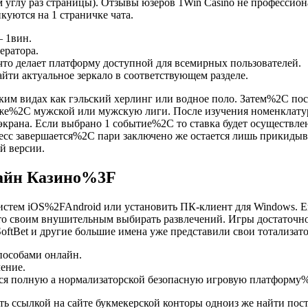
м углу раз страницы). Отзывы юзеров 1Win Casino не професси
куются на 1 страничке чата.
– 1вин.
ератора.
что делает платформу доступной для всемирных пользователей.
йти актуальное зеркало в соответствующем разделе.
еским видах как гэльский херлинг или водное поло. Затем%2C пос
е%2C мужской или мужскую лиги. После изучения номенклатур
и экрана. Если выбрано 1 событие%2C то ставка будет осуществ
сс завершается%2C пари заключено же остается лишь прикидыват
й версии.
лайн Казино%3F
истем iOS%2FAndroid или установить ПК-клиент для Windows. Е
сто своим внушительным выбирать развлечений. Игры достаточн
oftBet и другие большие имена уже представили свои тотализа
пособами онлайн.
ение.
 полную а нормализаторской безопасную игровую платформу%2
 ссылкой на сайте букмекерской конторы одноиз же найти пост