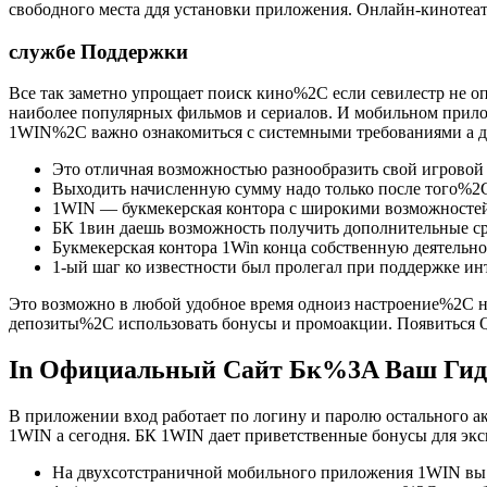
свободного места ддя установки приложения. Онлайн-кинотеат
службе Поддержки
Все так заметно упрощает поиск кино%2C если севилестр не о
наиболее популярных фильмов и сериалов. И мобильном прило
1WIN%2C важно ознакомиться с системными требованиями а д
Это отличная возможностью разнообразить свой игровой 
Выходить начисленную сумму надо только после того%2
1WIN — букмекерская контора с широкими возможностей
БК 1вин даешь возможность получить дополнительные сре
Букмекерская контора 1Win конца собственную деятельнос
1-ый шаг ко известности был пролегал при поддержке и
Это возможно в любой удобное время одноиз настроение%2C н
депозиты%2C использовать бонусы и промоакции. Появиться QR
In Официальный Сайт Бк%3A Ваш Гид 
В приложении вход работает по логину и паролю остального а
1WIN а сегодня. БК 1WIN дает приветственные бонусы для эк
На двухсотстраничной мобильного приложения 1WIN вы 