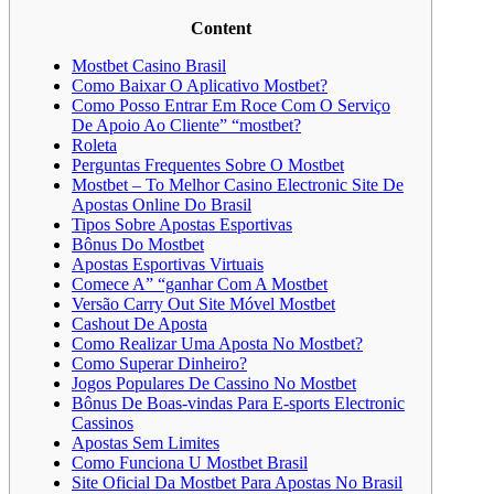
Content
Mostbet Casino Brasil
Como Baixar O Aplicativo Mostbet?
Como Posso Entrar Em Roce Com O Serviço
De Apoio Ao Cliente” “mostbet?
Roleta
Perguntas Frequentes Sobre O Mostbet
Mostbet – To Melhor Casino Electronic Site De
Apostas Online Do Brasil
Tipos Sobre Apostas Esportivas
Bônus Do Mostbet
Apostas Esportivas Virtuais
Comece A” “ganhar Com A Mostbet
Versão Carry Out Site Móvel Mostbet
Cashout De Aposta
Como Realizar Uma Aposta No Mostbet?
Como Superar Dinheiro?
Jogos Populares De Cassino No Mostbet
Bônus De Boas-vindas Para E-sports Electronic
Cassinos
Apostas Sem Limites
Como Funciona U Mostbet Brasil
Site Oficial Da Mostbet Para Apostas No Brasil