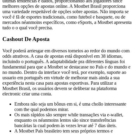
últimas tendências e dados, proporcionando aos jogadores since
melhores opções de apostas online. A Mostbet Brasil proporciona
uma variedade respeitável de opções sobre apostas. Não importa se
você é fã de esportes tradicionais, como futebol e basquete, ou de
mercados néanmoins específicos, como eSports, a Mostbet apresenta
tudo o o qual você precisa.
Cashout De Aposta
Você poderá arriesgar em diversos torneios ao redor do mundo com
odds atrativos. A casa de apostas está disponível em 38 idiomas,
incluindo o português. A adaptabilidade pra diferentes línguas foi
fundamental para que a Mostbet se destacasse no País e do mundo e
no mundo. Dentro da interface você terá, por exemplo, suporte ao
usuario em português em virtude de melhorar mais ainda a sua
experiência nesta casa para apostas esportivas. Para utilizar a
Mostbet Brasil, os usuários devem se deliberar na plataforma
electronic criar uma conta.
Embora não seja um bônus em si, é uma chollo interessante
com the qual podemos mirar.
Os mais rápidos são sempre while transações via e-wallet,
enquanto os néanmoins lentos são since transferências
bancárias la cual podem às vezes levar até 7 dias úteis.
A Mostbet País brasileiro tem seus próprios termos e