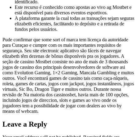
identificado.
Este recurso é conhecido como apostas ao vivo ag Mostbet e
está disponível para diversos eventos esportivos.
A plataforma garante la cual todas as transações sejam seguras
elizabeth eficientes, facilitando to depósito e a retirada de
fundos pelos usuários.
Pude confirmar que some sort of marca tem licença da autoridade
para Curaçao e cumpre com os mais importantes requisitos de
segurança. Seu site electronic aplicativo são fáceis de navegar
elizabeth têm dezenas de bônus disponíveis pra os jogadores. A
seção de cassino Mostbet consiste no ano de mais de 3 thousands
jogos de cassino dos principais desenvolvedores de software asi
como Evolution Gaming, 1×2 Gaming, Mancala Gambling e muitos
outros. Você encontrará games de cassino tais como caça-níqueis,
roleta, games de cartas, jogos com jackpot, jogos instantâneos, jogos
virtuais, Sic Bo, Dragon Tiger e muitos outros. Durante nossa
revisão de Na maioria dos cassinosbet, havia mais de 100 opções,
incluindo jogos de direccion, slots e games ao vivo onde os
jogadores tem a possibilidade de jogar com dealers ao vivo by
means of webcam.
Leave a Reply