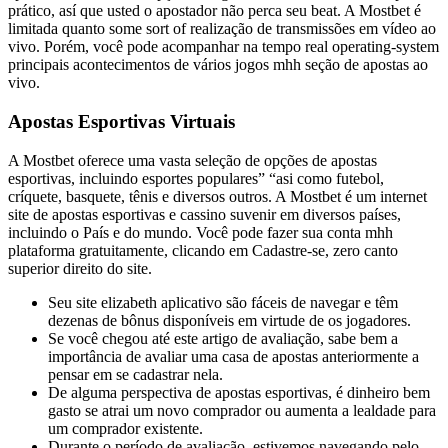
prático, así que usted o apostador não perca seu beat. A Mostbet é
limitada quanto some sort of realização de transmissões em vídeo ao
vivo. Porém, você pode acompanhar na tempo real operating-system
principais acontecimentos de vários jogos mhh seção de apostas ao
vivo.
Apostas Esportivas Virtuais
A Mostbet oferece uma vasta seleção de opções de apostas
esportivas, incluindo esportes populares” “asi como futebol,
críquete, basquete, tênis e diversos outros. A Mostbet é um internet
site de apostas esportivas e cassino suvenir em diversos países,
incluindo o País e do mundo. Você pode fazer sua conta mhh
plataforma gratuitamente, clicando em Cadastre-se, zero canto
superior direito do site.
Seu site elizabeth aplicativo são fáceis de navegar e têm
dezenas de bônus disponíveis em virtude de os jogadores.
Se você chegou até este artigo de avaliação, sabe bem a
importância de avaliar uma casa de apostas anteriormente a
pensar em se cadastrar nela.
De alguma perspectiva de apostas esportivas, é dinheiro bem
gasto se atrai um novo comprador ou aumenta a lealdade para
um comprador existente.
Durante o período de avaliação, estivemos navegando pelo