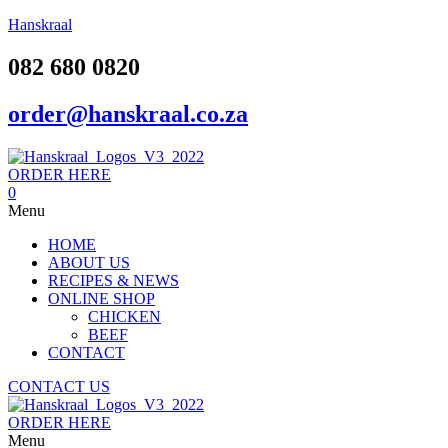
Hanskraal
082 680 0820
order@hanskraal.co.za
ORDER HERE
0
Menu
HOME
ABOUT US
RECIPES & NEWS
ONLINE SHOP
CHICKEN
BEEF
CONTACT
CONTACT US
ORDER HERE
Menu