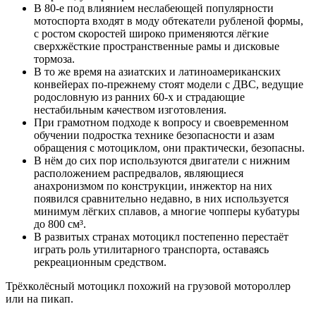
В 80-е под влиянием неслабеющей популярности
мотоспорта входят в моду обтекатели рубленой формы,
с ростом скоростей широко применяются лёгкие
сверхжёсткие пространственные рамы и дисковые
тормоза.
В то же время на азиатских и латиноамериканских
конвейерах по-прежнему стоят модели с ДВС, ведущие
родословную из ранних 60-х и страдающие
нестабильным качеством изготовления.
При грамотном подходе к вопросу и своевременном
обучении подростка технике безопасности и азам
обращения с мотоциклом, они практически, безопасны.
В нём до сих пор используются двигатели с нижним
расположением распредвалов, являющиеся
анахронизмом по конструкции, инжектор на них
появился сравнительно недавно, в них используется
минимум лёгких сплавов, а многие чопперы кубатуры
до 800 см³.
В развитых странах мотоцикл постепенно перестаёт
играть роль утилитарного транспорта, оставаясь
рекреационным средством.
Трёхколёсный мотоцикл похожий на грузовой мотороллер
или на пикап.