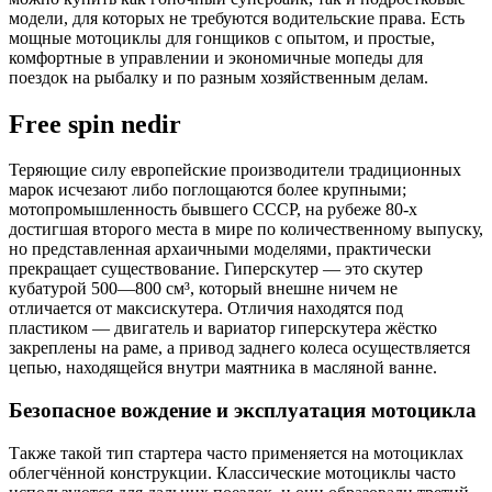
модели, для которых не требуются водительские права. Есть
мощные мотоциклы для гонщиков с опытом, и простые,
комфортные в управлении и экономичные мопеды для
поездок на рыбалку и по разным хозяйственным делам.
Free spin nedir
Теряющие силу европейские производители традиционных
марок исчезают либо поглощаются более крупными;
мотопромышленность бывшего СССР, на рубеже 80-х
достигшая второго места в мире по количественному выпуску,
но представленная архаичными моделями, практически
прекращает существование. Гиперскутер — это скутер
кубатурой 500—800 см³, который внешне ничем не
отличается от максискутера. Отличия находятся под
пластиком — двигатель и вариатор гиперскутера жёстко
закреплены на раме, а привод заднего колеса осуществляется
цепью, находящейся внутри маятника в масляной ванне.
Безопасное вождение и эксплуатация мотоцикла
Также такой тип стартера часто применяется на мотоциклах
облегчённой конструкции. Классические мотоциклы часто