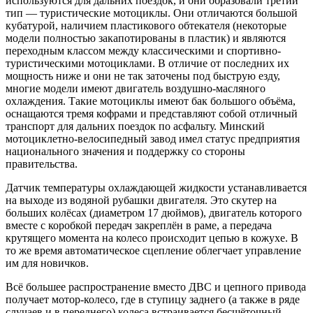
используются для дальних поездок, и они образовали третий
тип — туристические мотоциклы. Они отличаются большой
кубатурой, наличием пластикового обтекателя (некоторые
модели полностью закапотированы в пластик) и являются
переходным классом между классическими и спортивно-
туристическими мотоциклами. В отличие от последних их
мощность ниже и они не так заточены под быструю езду,
многие модели имеют двигатель воздушно-масляного
охлаждения. Такие мотоциклы имеют бак большого объёма,
оснащаются тремя кофрами и представляют собой отличный
транспорт для дальних поездок по асфальту. Минский
мотоциклетно-велосипедный завод имел статус предприятия
национального значения и поддержку со стороны
правительства.
Датчик температуры охлаждающей жидкости устанавливается
на выходе из водяной рубашки двигателя. Это скутер на
больших колёсах (диаметром 17 дюймов), двигатель которого
вместе с коробкой передач закреплён в раме, а передача
крутящего момента на колесо происходит цепью в кожухе. В
то же время автоматическое сцепление облегчает управление
им для новичков.
Всё большее распространение вместо ДВС и цепного привода
получает мотор-колесо, где в ступицу заднего (а также в ряде
случаев и в переднего) колеса встраивается бесщёточный