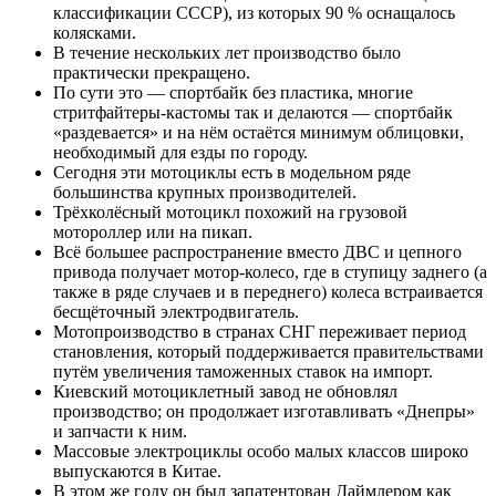
классификации СССР), из которых 90 % оснащалось
колясками.
В течение нескольких лет производство было
практически прекращено.
По сути это — спортбайк без пластика, многие
стритфайтеры-кастомы так и делаются — спортбайк
«раздевается» и на нём остаётся минимум облицовки,
необходимый для езды по городу.
Сегодня эти мотоциклы есть в модельном ряде
большинства крупных производителей.
Трёхколёсный мотоцикл похожий на грузовой
мотороллер или на пикап.
Всё большее распространение вместо ДВС и цепного
привода получает мотор-колесо, где в ступицу заднего (а
также в ряде случаев и в переднего) колеса встраивается
бесщёточный электродвигатель.
Мотопроизводство в странах СНГ переживает период
становления, который поддерживается правительствами
путём увеличения таможенных ставок на импорт.
Киевский мотоциклетный завод не обновлял
производство; он продолжает изготавливать «Днепры»
и запчасти к ним.
Массовые электроциклы особо малых классов широко
выпускаются в Китае.
В этом же году он был запатентован Даймлером как