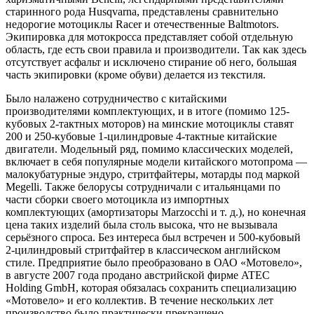
старинного рода Husqvarna, представлены сравнительно
недорогие мотоциклы Racer и отечественные Baltmotors.
Экипировка для мотокросса представляет собой отдельную
область, где есть свои правила и производители. Так как здесь
отсутствует асфальт и исключено стирание об него, большая
часть экипировки (кроме обуви) делается из текстиля.
Было налажено сотрудничество с китайскими
производителями комплектующих, и в итоге (помимо 125-
кубовых 2-тактных моторов) на минские мотоциклы ставят
200 и 250-кубовые 1-цилиндровые 4-тактные китайские
двигатели. Модельный ряд, помимо классических моделей,
включает в себя популярные модели китайского мотопрома —
малокубатурные эндуро, стритфайтеры, мотарды под маркой
Megelli. Также белорусы сотрудничали с итальянцами по
части сборки своего мотоцикла из импортных
комплектующих (амортизаторы Marzocchi и т. д.), но конечная
цена таких изделий была столь высока, что не вызывала
серьёзного спроса. Без интереса был встречен и 500-кубовый
2-цилиндровый стритфайтер в классическом английском
стиле. Предприятие было преобразовано в ОАО «Мотовело»,
в августе 2007 года продано австрийской фирме ATEC
Holding GmbH, которая обязалась сохранить специализацию
«Мотовело» и его коллектив. В течение нескольких лет
производство было практически прекращено.