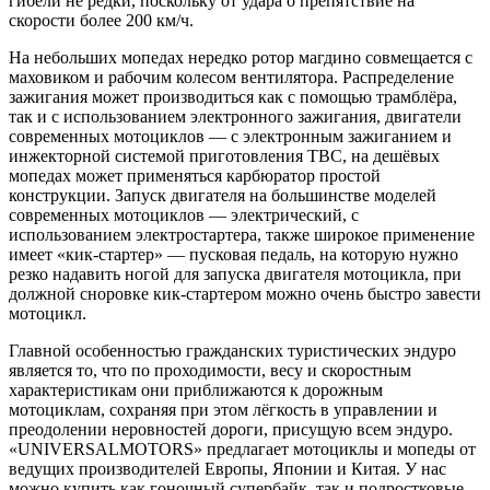
гибели не редки, поскольку от удара о препятствие на
скорости более 200 км/ч.
На небольших мопедах нередко ротор магдино совмещается с
маховиком и рабочим колесом вентилятора. Распределение
зажигания может производиться как с помощью трамблёра,
так и с использованием электронного зажигания, двигатели
современных мотоциклов — с электронным зажиганием и
инжекторной системой приготовления ТВС, на дешёвых
мопедах может применяться карбюратор простой
конструкции. Запуск двигателя на большинстве моделей
современных мотоциклов — электрический, с
использованием электростартера, также широкое применение
имеет «кик-стартер» — пусковая педаль, на которую нужно
резко надавить ногой для запуска двигателя мотоцикла, при
должной сноровке кик-стартером можно очень быстро завести
мотоцикл.
Главной особенностью гражданских туристических эндуро
является то, что по проходимости, весу и скоростным
характеристикам они приближаются к дорожным
мотоциклам, сохраняя при этом лёгкость в управлении и
преодолении неровностей дороги, присущую всем эндуро.
«UNIVERSALMOTORS» предлагает мотоциклы и мопеды от
ведущих производителей Европы, Японии и Китая. У нас
можно купить как гоночный супербайк, так и подростковые