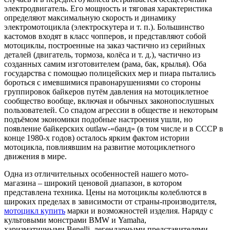
электродвигатель. Его мощность и тяговая характеристика
определяют максимальную скорость и динамику
электромотоцикла (электроскутера и т. п.). Большинство
кастомов входят в класс чопперов, и представляют собой
мотоциклы, построенные на заказ частично из серийных
деталей (двигатель, тормоза, колёса и т. д.), частично из
созданных самим изготовителем (рама, бак, крылья). Оба
государства с помощью полицейских мер и пиара пытались
бороться с имевшимися правонарушениями со стороны
группировок байкеров путём давления на мотоциклетное
сообщество вообще, включая и обычных законопослушных
пользователей. Со спадом агрессии в обществе и некоторым
подъёмом экономики подобные настроения ушли, но
появление байкерских outlaw-«банд» (в том числе и в СССР в
конце 1980-х годов) осталось ярким фактом истории
мотоцикла, повлиявшим на развитие мотоциклетного
движения в мире.
Одна из отличительных особенностей нашего мото-
магазина – широкий ценовой диапазон, в котором
представлена техника. Цены на мотоциклы колеблются в
широких пределах в зависимости от страны-производителя,
мотоцикл купить
марки и возможностей изделия. Наряду с
культовыми монстрами BMW и Yamaha,
харизматичными Benelli, легендарными представителями