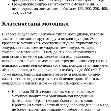
Гражданские эндуро выпускаются с 4-тактными 1-
цилиндровыми двигателями объёмом 125, 200, 250, 400,
450, 650 см³.
Классический мотоцикл
В классе эндуро есть несколько типов мотоциклов, которые
заметно отличаются друг от друга по конструкции. Это
кроссовые мотоциклы, собственно эндуро, туристические
эндуро, так называемые «паркетные» эндуро, мотарды,
триальные мотоциклы. В нём до сих пор используются
двигатели с нижним расположением распредвалов,
являющиеся анахронизмом по конструкции, инжектор на них
появился сравнительно недавно, в них используется минимум
лёгких сплавов, а многие чопперы кубатуры до 800 см³. Но в
то же время, благодаря кинематографу и рекламе, чоппер
классического вида сохраняет свой неповторимый стиль,
обладающий магнетизмом — стиль байкерской жизни.
На начало 2010-х единственным отечественным
мотопроизводителем оригинальной продукции
(мотоциклы «Урал») можно было считать лишь
Ирбитский мотоциклетный завод, производивший в год
не более тысячи мотоциклов «тяжёлого класса» (по