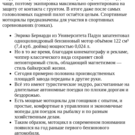
чаще, поэтому экипировка максимально ориентирована на
защиту от контакта с грунтом. В итоге даже после самых
головоломных падений пилот остаётся целым. Спортивные
мотоциклы предназначены для участия в спортивных
соревнованиях (гонках).
Энрико Бернарди из Университета Падуи запатентовал
одноцилиндровый бензиновый мотор объёмом 122 см³
(7,4 куб. дюйма) мощностью 0,024 л.
Но в то же время, благодаря кинематографу и рекламе,
чоппер классического вида сохраняет свой
неповторимый стиль, обладающий магнетизмом —
стиль байкерской жизни.
Сегодня примерно половина производственных
площадей завода переданы в другие руки.
Всё это имеют туристические эндуро, рассчитанные на
длительные автономные поездки по плохим дорогам и
бездорожью.
Есть мощные мотоциклы для гонщиков с опытом, и
простые, комфортные в управлении и экономичные
мопеды для поездок на рыбалку и по разным
хозяйственным делам.
Таким образом, мотоцикл в современном понимании
появился на год раньше первого бензинового
автомобиля.