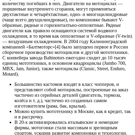
количеству погибших в них. Двигатели на мотоциклах —
поршневые внутреннего сгорания, могут применяться
двухтактные и четырёхтактные, одно- и многоцилиндровые
(чаще всего двухцилиндровые), по компоновке бывают V-
образные, рядные и горизонталтьно-оппозитные. Рядные
двигатели как правило оснащаются системой водяного
охлаждения, в то время как оппозитные и V-образные (V-twin)
— воздушным охлаждением. В 2004 году Калининградской
компанией «Балтмоторс»[4] было запущено первое в России
сборочное производство мотоциклов и другой мототехники.
С конвейера завода Baltmotors ежегодно сходит до 10 тысяч
единиц мототехники, в основном квадроциклы (Jumbo 700,
MBX, Jam, Junior), также мотоциклы (Classic, Street, Enduro,
Motard).
Большинство кастомов входят в класс чопперов, и
представляют собой мотоциклы, построенные на заказ
частично из серийных деталей (двигатель, тормоза,
колёса и т. д.), частично из созданных самим
изготовителем (рама, бак, крылья).
Можно купить мототехнику в Москве, как в кредит, так
и в рассрочку.
В 20-х активизировались итальянские и немецкие
фирмы, мотогонки стали массовым и зрелищным
спортом, ускорив развитие компоновки и технологии.