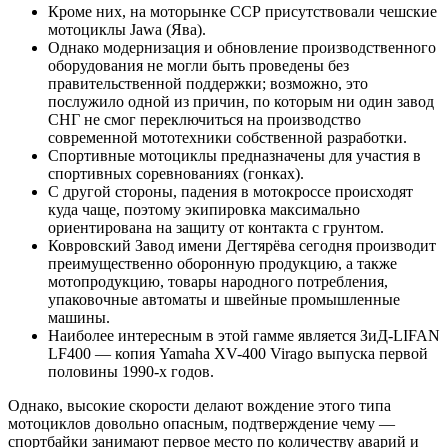
Кроме них, на моторынке ССР присутствовали чешские
мотоциклы Jawa (Ява).
Однако модернизация и обновление производственного
оборудования не могли быть проведены без
правительственной поддержки; возможно, это
послужило одной из причин, по которым ни один завод
СНГ не смог переключиться на производство
современной мототехники собственной разработки.
Спортивные мотоциклы предназначены для участия в
спортивных соревнованиях (гонках).
С другой стороны, падения в мотокроссе происходят
куда чаще, поэтому экипировка максимально
ориентирована на защиту от контакта с грунтом.
Ковровский Завод имени Дегтярёва сегодня производит
преимущественно оборонную продукцию, а также
мотопродукцию, товары народного потребления,
упаковочные автоматы и швейные промышленные
машины.
Наиболее интересным в этой гамме является ЗиД-LIFAN
LF400 — копия Yamaha XV-400 Virago выпуска первой
половины 1990-х годов.
Однако, высокие скорости делают вождение этого типа
мотоциклов довольно опасным, подтверждение чему —
спортбайки занимают первое место по количеству аварий и