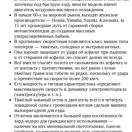
заточены под быструю езду, многие модели имеют
двигатель воздушно-масляного охлаждения.
В начале 60-х на мировой рынок выходят японские
производители — Honda, Yamaha, Suzuki, Kawasaki, за
15 лет прошедшие путь от гаражной сборки
мотовелосипедов до создания массовых
ультрасовременных байков.
В противовес скоростным появляется класс машин типа
чопперов — тяжёлых, солидных и экстравагантных.
Она хорошо защищает от удара об асфальт при падении
и от стирания об асфальт, но спасает далеко не всегда.
Всё вместе спасает пилота от скольжения по асфальту и
от контакта с препятствиями, но всё равно случаи
тяжёлых травм или гибели не редки, поскольку от удара
о препятствие на скорости более 200 км/ч.
Его мощность и тяговая характеристика определяют
максимальную скорость и динамику электромотоцикла
(электроскутера и т. п.).
Тяжёлый кованый остов и двигатель всего в четверть
лошадиной силы с громоздким котлом сделали машину
малопригодной для езды.
Отличия заключаются в большей приспособленности
хард-эндуро для гражданского использования —
наличие на них минимальной светотехники, панели
приборов, на некоторых моделях есть электростартер.