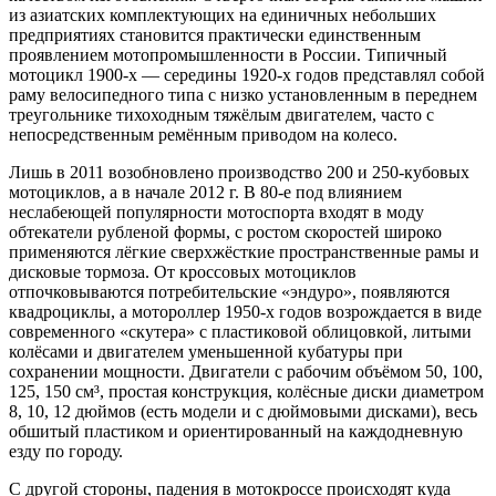
из азиатских комплектующих на единичных небольших
предприятиях становится практически единственным
проявлением мотопромышленности в России. Типичный
мотоцикл 1900-х — середины 1920-х годов представлял собой
раму велосипедного типа с низко установленным в переднем
треугольнике тихоходным тяжёлым двигателем, часто с
непосредственным ремённым приводом на колесо.
Лишь в 2011 возобновлено производство 200 и 250-кубовых
мотоциклов, а в начале 2012 г. В 80-е под влиянием
неслабеющей популярности мотоспорта входят в моду
обтекатели рубленой формы, с ростом скоростей широко
применяются лёгкие сверхжёсткие пространственные рамы и
дисковые тормоза. От кроссовых мотоциклов
отпочковываются потребительские «эндуро», появляются
квадроциклы, а мотороллер 1950-х годов возрождается в виде
современного «скутера» с пластиковой облицовкой, литыми
колёсами и двигателем уменьшенной кубатуры при
сохранении мощности. Двигатели с рабочим объёмом 50, 100,
125, 150 см³, простая конструкция, колёсные диски диаметром
8, 10, 12 дюймов (есть модели и с дюймовыми дисками), весь
обшитый пластиком и ориентированный на каждодневную
езду по городу.
С другой стороны, падения в мотокроссе происходят куда