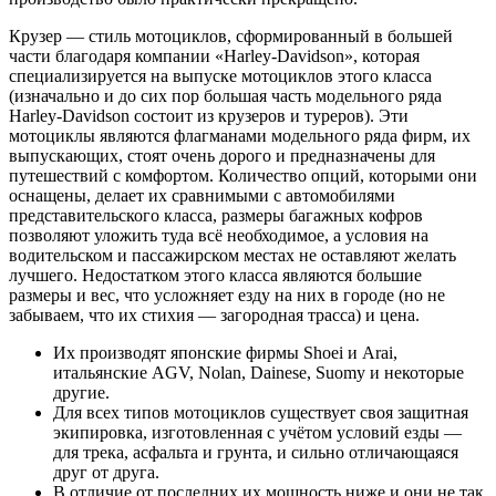
Крузер — стиль мотоциклов, сформированный в большей
части благодаря компании «Harley-Davidson», которая
специализируется на выпуске мотоциклов этого класса
(изначально и до сих пор большая часть модельного ряда
Harley-Davidson состоит из крузеров и туреров). Эти
мотоциклы являются флагманами модельного ряда фирм, их
выпускающих, стоят очень дорого и предназначены для
путешествий с комфортом. Количество опций, которыми они
оснащены, делает их сравнимыми с автомобилями
представительского класса, размеры багажных кофров
позволяют уложить туда всё необходимое, а условия на
водительском и пассажирском местах не оставляют желать
лучшего. Недостатком этого класса являются большие
размеры и вес, что усложняет езду на них в городе (но не
забываем, что их стихия — загородная трасса) и цена.
Их производят японские фирмы Shoei и Arai,
итальянские AGV, Nolan, Dainese, Suomy и некоторые
другие.
Для всех типов мотоциклов существует своя защитная
экипировка, изготовленная с учётом условий езды —
для трека, асфальта и грунта, и сильно отличающаяся
друг от друга.
В отличие от последних их мощность ниже и они не так