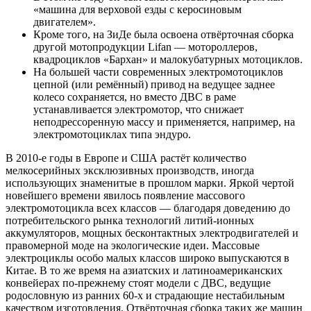
«машина для верховой езды с керосиновым
двигателем».
Кроме того, на ЗиДе была освоена отвёрточная сборка
другой мотопродукции Lifan — мотороллеров,
квадроциклов «Бархан» и малокубатурных мотоциклов.
На большей части современных электромотоциклов
цепной (или ремённый) привод на ведущее заднее
колесо сохраняется, но вместо ДВС в раме
устанавливается электромотор, что снижает
неподрессоренную массу и применяется, например, на
электромотоциклах типа эндуро.
В 2010-е годы в Европе и США растёт количество
мелкосерийных эксклюзивных производств, иногда
использующих знаменитые в прошлом марки. Яркой чертой
новейшего времени явилось появление массового
электромотоцикла всех классов — благодаря доведению до
потребительского рынка технологий литий-ионных
аккумуляторов, мощных бесконтактных электродвигателей и
правомерной моде на экологические идеи. Массовые
электроциклы особо малых классов широко выпускаются в
Китае. В то же время на азиатских и латиноамериканских
конвейерах по-прежнему стоят модели с ДВС, ведущие
родословную из ранних 60-х и страдающие нестабильным
качеством изготовления. Отвёрточная сборка таких же машин